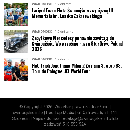
WIADOMOŚCI
2 dni temu
Jarigol Team Flota Świnoujście zwycięzcą III
Memoriału im. Leszka Zakrzewskiego
WIADOMOŚCI
2 dni temu
Zabytkowe Mercedesy ponownie zawitają do
Świnoujścia. We wrześniu rusza StarDrive Poland
2026
WIADOMOŚCI
2 dni temu
Hat-trick Jonathana Milana! Za nami 3. etap 83.
Tour de Pologne UCI WorldTour
© Copyright 2026, Wszelkie prawa zastrzeżone |
swinoujskie.info | Red Top Media | ul. Cyfrowa 6, 71-441
Szczecin | Napisz do nas: redakcja@swinoujskie.info lub
zadzwoń 510 555 524