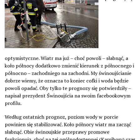
optymistyczne. Wiatr ma już – choć powoli – słabnąć, a
koło północy dodatkowo zmienić kierunek z północnego i
północno – zachodniego na zachodni. My świnoujścianie
dobrze wiemy, że oznacza to koniec cofki i woda będzie
powoli opadać. Oby tylko te prognozy się potwierdziły –
napisał prezydent Świnoujścia na swoim facebookowym
profilu.
Według ostatnich prognoz, poziom wody w porcie
powinien się stabilizować. Koło północy wiatr ma zacząć
słabnąć. Obie świnoujskie przeprawy promowe
funkcjonują, choć na tej ogólnodostępnej (Karsibory) czas