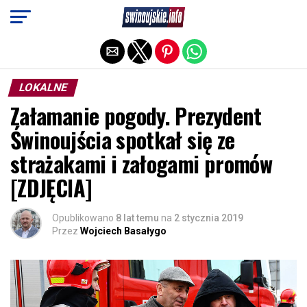
Exit mobile version
LOKALNE
Załamanie pogody. Prezydent
Świnoujścia spotkał się ze
strażakami i załogami promów
[ZDJĘCIA]
Opublikowano
8 lat temu
na
2 stycznia 2019
Przez
Wojciech Basałygo