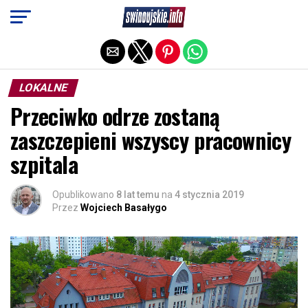
Exit mobile version
LOKALNE
Przeciwko odrze zostaną
zaszczepieni wszyscy pracownicy
szpitala
Opublikowano
8 lat temu
na
4 stycznia 2019
Przez
Wojciech Basałygo