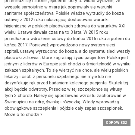
prześledzi się historie „epidemii” odry to widać wyraźnie, że
wygasła samoistnie w miarę jak poprawiały się warunki
sanitarne społeczeństwa. Polskie władze wyrzuciły do kosza
ustawę z 2012 roku nakazującą dostosować warunki
higieniczne w polskich placówkach zdrowia do warunków XXI
wieku. Ustawa dawala czas na to 3 lata. W 2015 roku
przedłużono wdrożenie ustawy do końca 2016 roku a potem do
końca 2017. Ponieważ wprowadzono nowy system sieci
szpitali, ustawę wyrzucono do kosza, a do systemu sieci weszły
placówki zdrowia , które zagrażają życiu pacjentów. Polska jest
jednym z liderów w Europie jeśli chodzi o śmiertelność w wyniku
zakażeń szpitalnych. To się wierzyć nie chce, ale wielu polskich
lekarzy i osób z personelu szpitalnego nie myje lub nie
dezynfekuje rąk przed badaniem kolejnego pacjenta. Skutek tej
akcji będzie odwrotny. Przecież w tej szczepionce są wirusy
tych 3 chorób. Należy się spodziewać wzrostu zachorowań w
Świnoujściu na odrę, świnkę i różyczkę. Wtedy wprowadzą
obowiązkowe szczepienia i pójdzie cały zapas szczepionek.
Może o to chodzi ?
ODPOWIEDZ