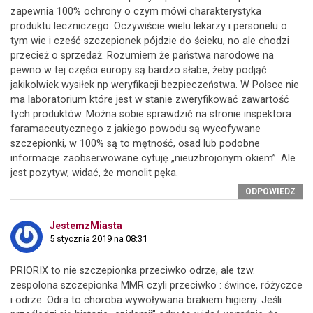
zapewnia 100% ochrony o czym mówi charakterystyka
produktu leczniczego. Oczywiście wielu lekarzy i personelu o
tym wie i cześć szczepionek pójdzie do ścieku, no ale chodzi
przecież o sprzedaż. Rozumiem że państwa narodowe na
pewno w tej części europy są bardzo słabe, żeby podjąć
jakikolwiek wysiłek np weryfikacji bezpieczeństwa. W Polsce nie
ma laboratorium które jest w stanie zweryfikować zawartość
tych produktów. Można sobie sprawdzić na stronie inspektora
faramaceutycznego z jakiego powodu są wycofywane
szczepionki, w 100% są to mętność, osad lub podobne
informacje zaobserwowane cytuję „nieuzbrojonym okiem”. Ale
jest pozytyw, widać, że monolit pęka.
ODPOWIEDZ
JestemzMiasta
5 stycznia 2019 na 08:31
PRIORIX to nie szczepionka przeciwko odrze, ale tzw.
zespolona szczepionka MMR czyli przeciwko : śwince, różyczce
i odrze. Odra to choroba wywoływana brakiem higieny. Jeśli