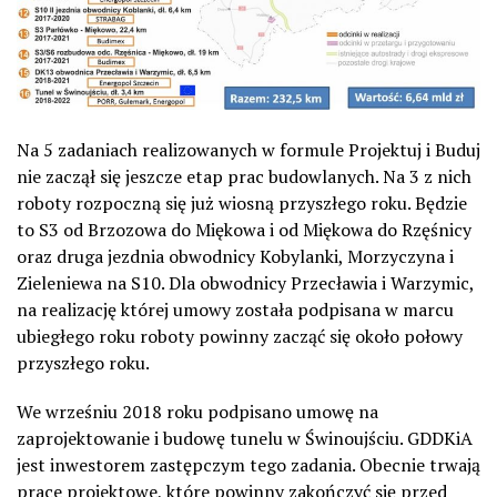
Na 5 zadaniach realizowanych w formule Projektuj i Buduj
nie zaczął się jeszcze etap prac budowlanych. Na 3 z nich
roboty rozpoczną się już wiosną przyszłego roku. Będzie
to S3 od Brzozowa do Miękowa i od Miękowa do Rzęśnicy
oraz druga jezdnia obwodnicy Kobylanki, Morzyczyna i
Zieleniewa na S10. Dla obwodnicy Przecławia i Warzymic,
na realizację której umowy została podpisana w marcu
ubiegłego roku roboty powinny zacząć się około połowy
przyszłego roku.
We wrześniu 2018 roku podpisano umowę na
zaprojektowanie i budowę tunelu w Świnoujściu. GDDKiA
jest inwestorem zastępczym tego zadania. Obecnie trwają
prace projektowe, które powinny zakończyć się przed