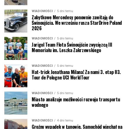
WIADOMOŚCI
5 dni temu
Zabytkowe Mercedesy ponownie zawitają do
Świnoujścia. We wrześniu rusza StarDrive Poland
2026
WIADOMOŚCI
5 dni temu
Jarigol Team Flota Świnoujście zwycięzcą III
Memoriału im. Leszka Zakrzewskiego
WIADOMOŚCI
5 dni temu
Hat-trick Jonathana Milana! Za nami 3. etap 83.
Tour de Pologne UCI WorldTour
WIADOMOŚCI
5 dni temu
Miasto analizuje możliwości rozwoju transportu
wodnego
WIADOMOŚCI
4 dni temu
Groźny wypadek w Łunowie. Samochód wjechał na