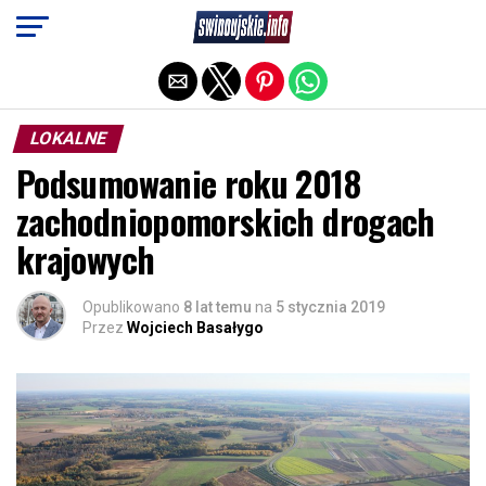
Exit mobile version
LOKALNE
Podsumowanie roku 2018
zachodniopomorskich drogach
krajowych
Opublikowano
8 lat temu
na
5 stycznia 2019
Przez
Wojciech Basałygo