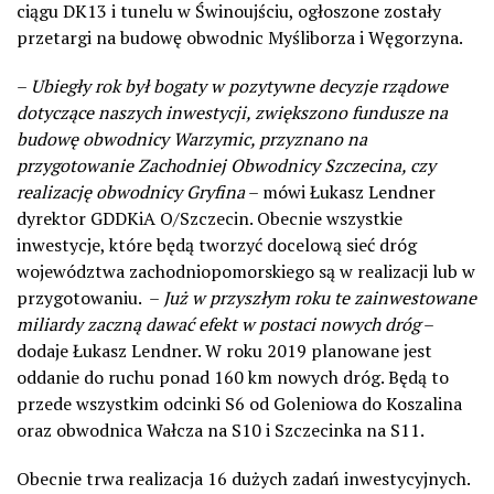
ciągu DK13 i tunelu w Świnoujściu, ogłoszone zostały
przetargi na budowę obwodnic Myśliborza i Węgorzyna.
–
Ubiegły rok był bogaty w pozytywne decyzje rządowe
dotyczące naszych inwestycji, zwiększono fundusze na
budowę obwodnicy Warzymic, przyznano na
przygotowanie Zachodniej Obwodnicy Szczecina, czy
realizację obwodnicy Gryfina
– mówi Łukasz Lendner
dyrektor GDDKiA O/Szczecin. Obecnie wszystkie
inwestycje, które będą tworzyć docelową sieć dróg
województwa zachodniopomorskiego są w realizacji lub w
przygotowaniu. –
Już w przyszłym roku te zainwestowane
miliardy zaczną dawać efekt w postaci nowych dróg
–
dodaje Łukasz Lendner. W roku 2019 planowane jest
oddanie do ruchu ponad 160 km nowych dróg. Będą to
przede wszystkim odcinki S6 od Goleniowa do Koszalina
oraz obwodnica Wałcza na S10 i Szczecinka na S11.
Obecnie trwa realizacja 16 dużych zadań inwestycyjnych.