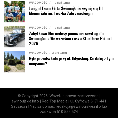
WIADOMOŚCI
1 dzień temu
Jarigol Team Flota Świnoujście zwycięzcą III
Memoriału im. Leszka Zakrzewskiego
WIADOMOŚCI
1 dzień temu
Zabytkowe Mercedesy ponownie zawitają do
Świnoujścia. We wrześniu rusza StarDrive Poland
2026
WIADOMOŚCI
2 dni temu
Byłe przedszkole przy ul. Gdyńskiej. Co dalej z tym
miejscem?
© Copyright 2026, Wszelkie prawa zastrzeżone |
swinoujskie.info | Red Top Media | ul. Cyfrowa 6, 71-441
Szczecin | Napisz do nas: redakcja@swinoujskie.info lub
zadzwoń 510 555 524