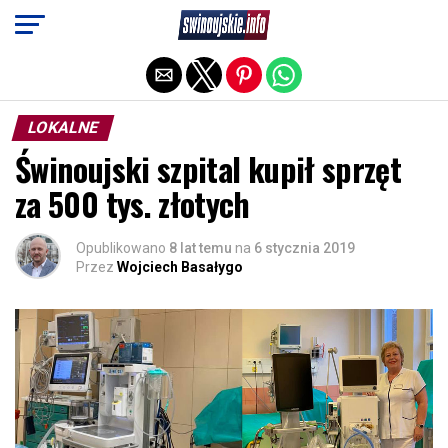
Exit mobile version
LOKALNE
Świnoujski szpital kupił sprzęt
za 500 tys. złotych
Opublikowano
8 lat temu
na
6 stycznia 2019
Przez
Wojciech Basałygo