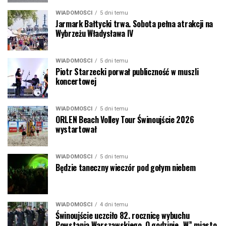
WIADOMOŚCI
5 dni temu
Jarmark Bałtycki trwa. Sobota pełna atrakcji na
Wybrzeżu Władysława IV
WIADOMOŚCI
5 dni temu
Piotr Starzecki porwał publiczność w muszli
koncertowej
WIADOMOŚCI
5 dni temu
ORLEN Beach Volley Tour Świnoujście 2026
wystartował
WIADOMOŚCI
5 dni temu
Będzie taneczny wieczór pod gołym niebem
WIADOMOŚCI
4 dni temu
Świnoujście uczciło 82. rocznicę wybuchu
Powstania Warszawskiego. O godzinie „W” miasto