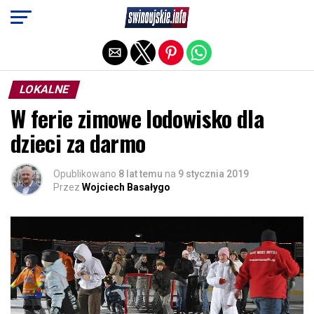
Exit mobile version
LOKALNE
W ferie zimowe lodowisko dla
dzieci za darmo
Opublikowano
8 lat temu
na
9 stycznia 2019
Przez
Wojciech Basałygo