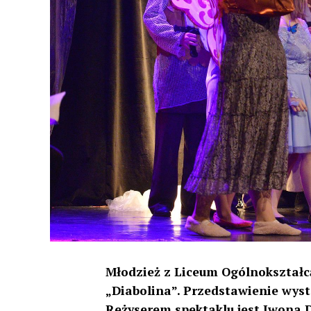
Młodzież z Liceum Ogólnokształcą
„Diabolina”. Przedstawienie wyst
Reżyserem spektaklu jest Iwona 