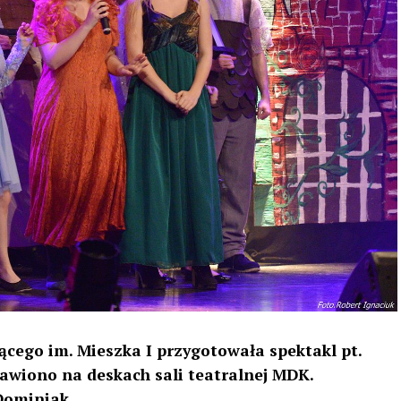
cego im. Mieszka I przygotowała spektakl pt.
awiono na deskach sali teatralnej MDK.
Dominiak.