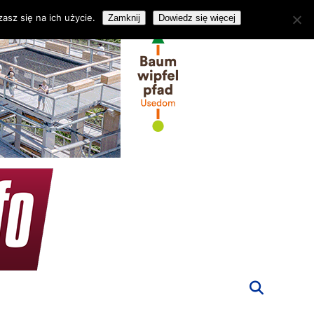
asz się na ich użycie.
Zamknij
Dowiedz się więcej