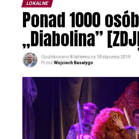
LOKALNE
Ponad 1000 osób
„Diabolina” [ZDJ
Opublikowano
8 lat temu
na
10 stycznia 2019
Przez
Wojciech Basałygo