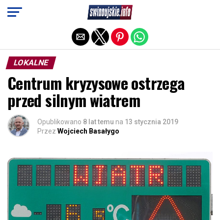
Exit mobile version
LOKALNE
Centrum kryzysowe ostrzega
przed silnym wiatrem
Opublikowano
8 lat temu
na
13 stycznia 2019
Przez
Wojciech Basałygo