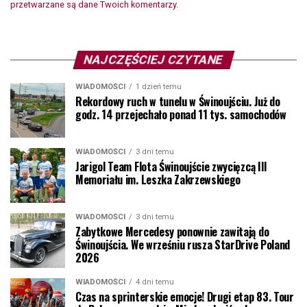
przetwarzane są dane Twoich komentarzy.
NAJCZĘŚCIEJ CZYTANE
WIADOMOŚCI
1 dzień temu
Rekordowy ruch w tunelu w Świnoujściu. Już do
godz. 14 przejechało ponad 11 tys. samochodów
WIADOMOŚCI
3 dni temu
Jarigol Team Flota Świnoujście zwycięzcą III
Memoriału im. Leszka Zakrzewskiego
WIADOMOŚCI
3 dni temu
Zabytkowe Mercedesy ponownie zawitają do
Świnoujścia. We wrześniu rusza StarDrive Poland
2026
WIADOMOŚCI
4 dni temu
Czas na sprinterskie emocje! Drugi etap 83. Tour