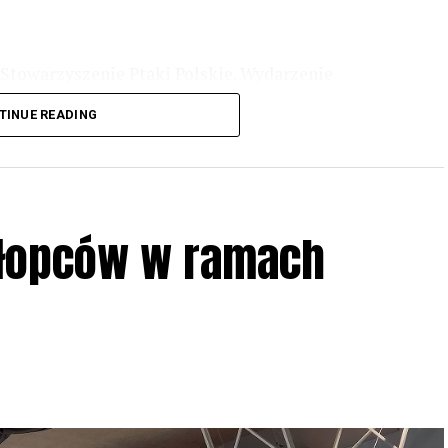
Stowarzyszenie Ptaki Polskie. Wydarzenie
3 r
. wg harmonogramu przedstawionego na
TINUE READING
iologii i zwyczajach sów, wystawy, quizy
w w terenie – w wybranych punktach terenowych
ziału w Akcji, włączenia się w aktywne
hłopców w ramach
iadczeń przy grillu.
Na wydarzenie obowiązują