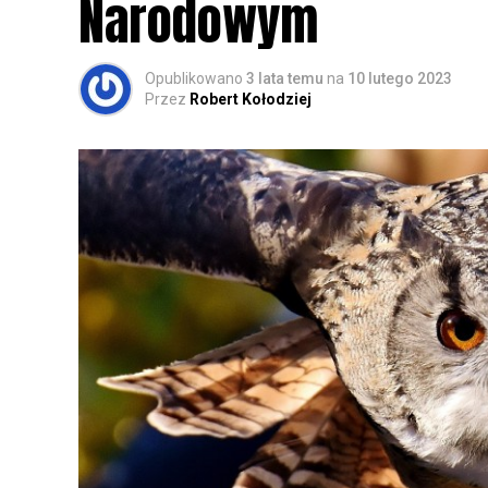
Narodowym
Opublikowano
3 lata temu
na
10 lutego 2023
Przez
Robert Kołodziej