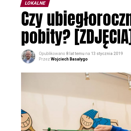
LOKALNE
Czy ubiegłorocz
pobity? [ZDJĘCIA
Opublikowano
8 lat temu
na
13 stycznia 2019
Przez
Wojciech Basałygo