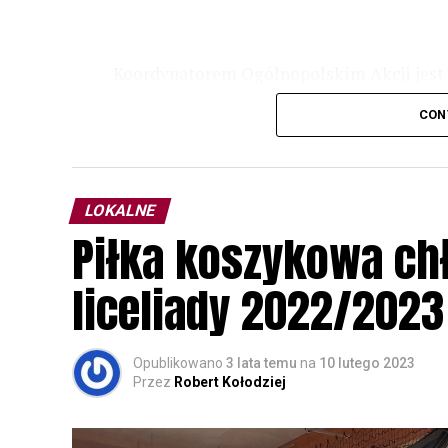
Koordynatorem Ogólnopolskim Akcji jest 
odbędzie się w dniach
24 i 25 lutego 202
CON
plakacie. W programie m. in. prelekcja o b
przyrodnicze o sowach, nasłuchiwania só
parku.
LOKALNE
Wszystkich uczestników zapraszamy do ud
Piłka koszykowa c
rozpoznawanie głosów sów i wymianę dośw
zapisy.
liceliady 2022/2023
Opublikowano
3 lata temu
na
10 lutego 2023
Przez
Robert Kołodziej