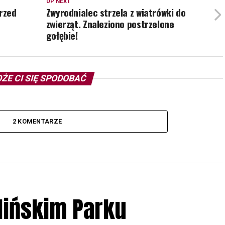
UP NEXT
rzed
Zwyrodnialec strzela z wiatrówki do
zwierząt. Znaleziono postrzelone
gołębie!
ŻE CI SIĘ SPODOBAĆ
2 KOMENTARZE
lińskim Parku