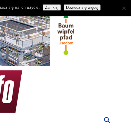
asz się na ich użycie.
Zamknij
Dowiedz się więcej