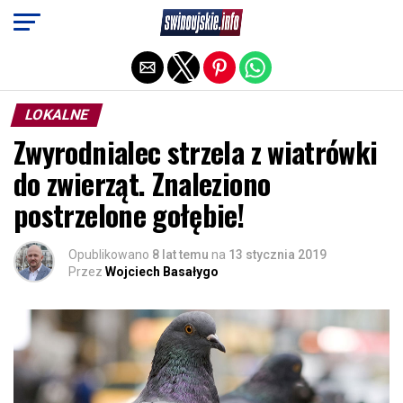
Exit mobile version
LOKALNE
Zwyrodnialec strzela z wiatrówki
do zwierząt. Znaleziono
postrzelone gołębie!
Opublikowano
8 lat temu
na
13 stycznia 2019
Przez
Wojciech Basałygo