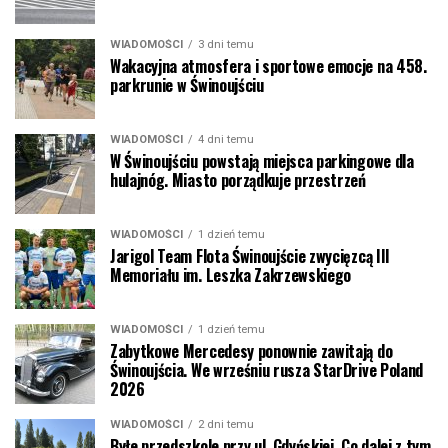
WIADOMOŚCI
3 dni temu
Wakacyjna atmosfera i sportowe emocje na 458.
parkrunie w Świnoujściu
WIADOMOŚCI
4 dni temu
W Świnoujściu powstają miejsca parkingowe dla
hulajnóg. Miasto porządkuje przestrzeń
WIADOMOŚCI
1 dzień temu
Jarigol Team Flota Świnoujście zwycięzcą III
Memoriału im. Leszka Zakrzewskiego
WIADOMOŚCI
1 dzień temu
Zabytkowe Mercedesy ponownie zawitają do
Świnoujścia. We wrześniu rusza StarDrive Poland
2026
WIADOMOŚCI
2 dni temu
Byłe przedszkole przy ul. Gdyńskiej. Co dalej z tym