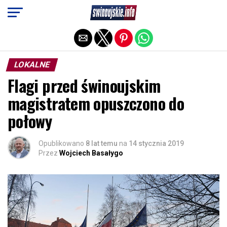
Exit mobile version
LOKALNE
Flagi przed świnoujskim
magistratem opuszczono do
połowy
Opublikowano
8 lat temu
na
14 stycznia 2019
Przez
Wojciech Basałygo