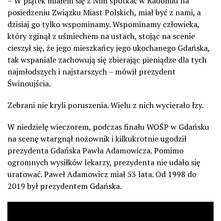
– W piątek miałem się z Nim spotkać w Radomiu na
posiedzeniu Związku Miast Polskich, miał być z nami, a
dzisiaj go tylko wspominamy. Wspominamy człowieka,
który zginął z uśmiechem na ustach, stojąc na scenie
cieszył się, że jego mieszkańcy jego ukochanego Gdańska,
tak wspaniale zachowują się zbierając pieniądze dla tych
najmłodszych i najstarszych – mówił prezydent
Świnoujścia.
Zebrani nie kryli poruszenia. Wielu z nich wycierało łzy.
W niedzielę wieczorem, podczas finału WOŚP w Gdańsku
na scenę wtargnął nożownik i kilkukrotnie ugodził
prezydenta Gdańska Pawła Adamowicza. Pomimo
ogromnych wysiłków lekarzy, prezydenta nie udało się
uratować. Paweł Adamowicz miał 53 lata. Od 1998 do
2019 był prezydentem Gdańska.