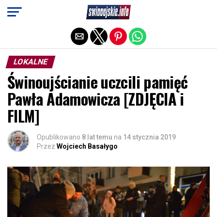
Exit mobile version
LOKALNE
Świnoujścianie uczcili pamięć
Pawła Adamowicza [ZDJĘCIA i
FILM]
Opublikowano
8 lat temu
na
14 stycznia 2019
Przez
Wojciech Basałygo