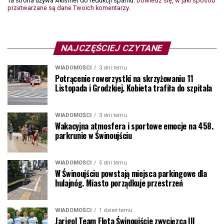
Ta strona używa Akismet do redukcji spamu.
Dowiedz się, w jaki sposób
przetwarzane są dane Twoich komentarzy.
NAJCZĘŚCIEJ CZYTANE
WIADOMOŚCI
3 dni temu
Potrącenie rowerzystki na skrzyżowaniu 11
Listopada i Grodzkiej. Kobieta trafiła do szpitala
WIADOMOŚCI
3 dni temu
Wakacyjna atmosfera i sportowe emocje na 458.
parkrunie w Świnoujściu
WIADOMOŚCI
5 dni temu
W Świnoujściu powstają miejsca parkingowe dla
hulajnóg. Miasto porządkuje przestrzeń
WIADOMOŚCI
1 dzień temu
Jarigol Team Flota Świnoujście zwycięzcą III