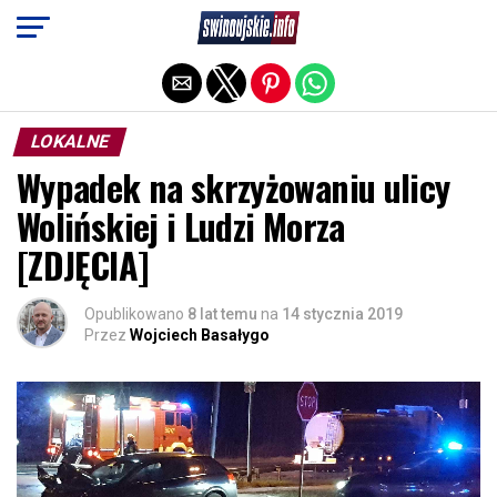
Exit mobile version
LOKALNE
Wypadek na skrzyżowaniu ulicy
Wolińskiej i Ludzi Morza
[ZDJĘCIA]
Opublikowano
8 lat temu
na
14 stycznia 2019
Przez
Wojciech Basałygo