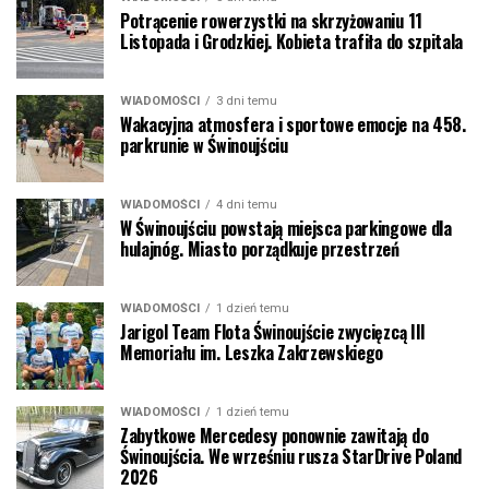
Potrącenie rowerzystki na skrzyżowaniu 11
Listopada i Grodzkiej. Kobieta trafiła do szpitala
WIADOMOŚCI
3 dni temu
Wakacyjna atmosfera i sportowe emocje na 458.
parkrunie w Świnoujściu
WIADOMOŚCI
4 dni temu
W Świnoujściu powstają miejsca parkingowe dla
hulajnóg. Miasto porządkuje przestrzeń
WIADOMOŚCI
1 dzień temu
Jarigol Team Flota Świnoujście zwycięzcą III
Memoriału im. Leszka Zakrzewskiego
WIADOMOŚCI
1 dzień temu
Zabytkowe Mercedesy ponownie zawitają do
Świnoujścia. We wrześniu rusza StarDrive Poland
2026