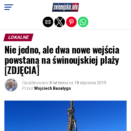
Exit mobile version
LOKALNE
Nie jedno, ale dwa nowe wejścia
powstaną na świnoujskiej plaży
[ZDJĘCIA]
Opublikowano
8 lat temu
na
18 stycznia 2019
Przez
Wojciech Basałygo