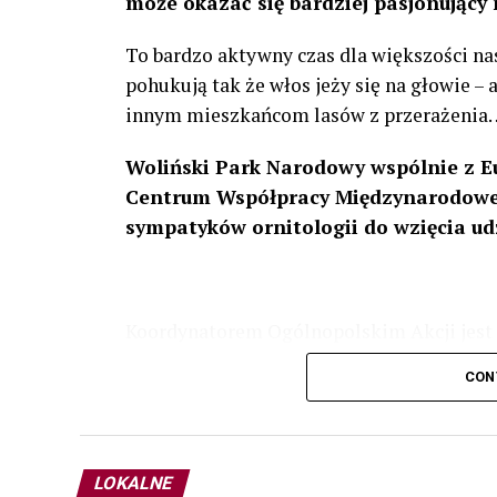
może okazać się bardziej pasjonujący 
To bardzo aktywny czas dla większości na
pohukują tak że włos jeży się na głowie –
innym mieszkańcom lasów z przerażenia
Woliński Park Narodowy wspólnie z E
Centrum Współpracy Międzynarodowej
sympatyków ornitologii do wzięcia ud
Koordynatorem Ogólnopolskim Akcji jest 
odbędzie się w dniach
24 i 25 lutego 202
CON
plakacie. W programie m. in. prelekcja o b
przyrodnicze o sowach, nasłuchiwania só
parku.
LOKALNE