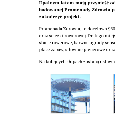
Upalnym latem mają przynieść odr
budowanej Promenady Zdrowia pra
zakończyć projekt.
Promenada Zdrowia, to docelowo 950 
oraz ścieżki rowerowej. Do tego mie
stacje rowerowe, barwne ogrody senso
place zabaw, siłownie plenerowe ora
Na kolejnych słupach zostaną ustawio