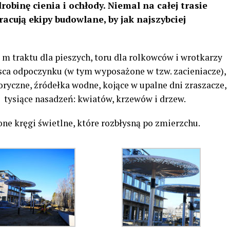
obinę cienia i ochłody. Niemal na całej trasie
cują ekipy budowlane, by jak najszybciej
m traktu dla pieszych, toru dla rolkowców i wrotkarzy
jsca odpoczynku (w tym wyposażone w tzw. zacieniacze),
ryczne, źródełka wodne, kojące w upalne dni zraszacze,
z tysiące nasadzeń: kwiatów, krzewów i drzew.
ne kręgi świetlne, które rozbłysną po zmierzchu.