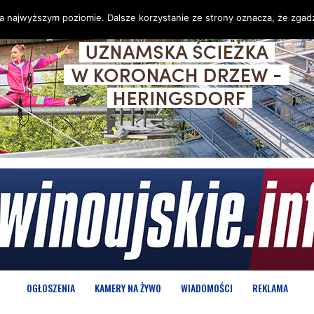
na najwyższym poziomie. Dalsze korzystanie ze strony oznacza, że zgadz
OGŁOSZENIA
KAMERY NA ŻYWO
WIADOMOŚCI
REKLAMA