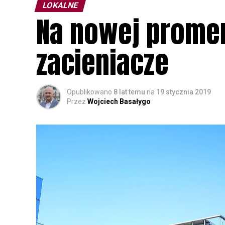
LOKALNE
Na nowej promen
zacieniacze
Opublikowano
8 lat temu
na
19 stycznia 2019
Przez
Wojciech Basałygo