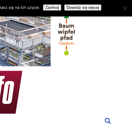
asz się na ich użycie.
Zamknij
Dowiedz się więcej