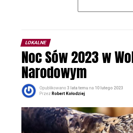
LOKALNE
Noc Sów 2023 w Wo
Narodowym
Opublikowano
3 lata temu
na
10 lutego 2023
Przez
Robert Kołodziej