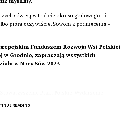
niż myślimy.
szych sów. Są w trakcie okresu godowego – i
 albo pióra oczywiście. Sowom z podniecenia –
…
uropejskim Funduszem Rozwoju Wsi Polskiej –
 w Grodnie, zapraszają wszystkich
ziału w Nocy Sów 2023.
Stowarzyszenie Ptaki Polskie. Wydarzenie
3 r
. wg harmonogramu przedstawionego na
TINUE READING
iologii i zwyczajach sów, wystawy, quizy
w w terenie – w wybranych punktach terenowych