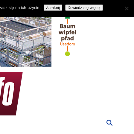
asz się na ich użycie.
Zamknij
Dowiedz się więcej