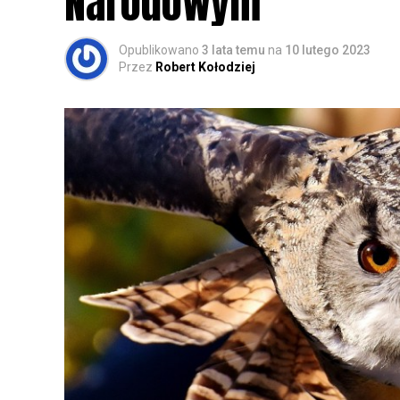
Narodowym
Opublikowano
3 lata temu
na
10 lutego 2023
Przez
Robert Kołodziej