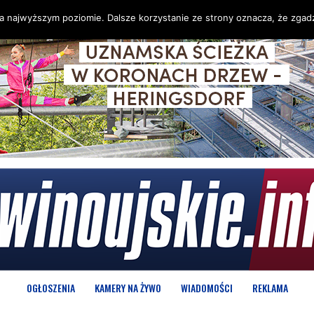
na najwyższym poziomie. Dalsze korzystanie ze strony oznacza, że zgadz
OGŁOSZENIA
KAMERY NA ŻYWO
WIADOMOŚCI
REKLAMA