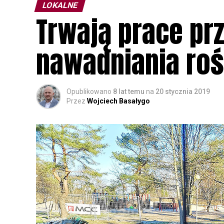
LOKALNE
Trwają prace pr
nawadniania rośl
Opublikowano
8 lat temu
na
20 stycznia 2019
Przez
Wojciech Basałygo