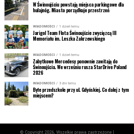
W Świnoujściu powstają miejsca parkingowe dla
hulajnóg. Miasto porządkuje przestrzeń
WIADOMOŚCI
1 dzień temu
Jarigol Team Flota Świnoujście zwycięzcą III
Memoriału im. Leszka Zakrzewskiego
WIADOMOŚCI
1 dzień temu
Zabytkowe Mercedesy ponownie zawitają do
Świnoujścia. We wrześniu rusza StarDrive Poland
2026
WIADOMOŚCI
3 dni temu
Byłe przedszkole przy ul. Gdyńskiej. Co dalej z tym
miejscem?
© Copyright 2026, Wszelkie prawa zastrzeżone |