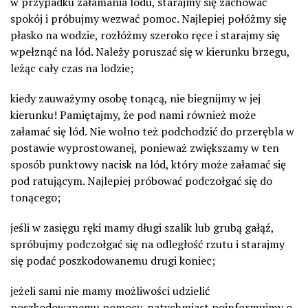
w przypadku załamania lodu, starajmy się zachować
spokój i próbujmy wezwać pomoc. Najlepiej połóżmy się
płasko na wodzie, rozłóżmy szeroko ręce i starajmy się
wpełznąć na lód. Należy poruszać się w kierunku brzegu,
leżąc cały czas na lodzie;
kiedy zauważymy osobę tonącą, nie biegnijmy w jej
kierunku! Pamiętajmy, że pod nami również może
załamać się lód. Nie wolno też podchodzić do przerębla w
postawie wyprostowanej, ponieważ zwiększamy w ten
sposób punktowy nacisk na lód, który może załamać się
pod ratującym. Najlepiej próbować podczołgać się do
tonącego;
jeśli w zasięgu ręki mamy długi szalik lub grubą gałąź,
spróbujmy podczołgać się na odległość rzutu i starajmy
się podać poszkodowanemu drugi koniec;
jeżeli sami nie mamy możliwości udzielić
poszkodowanemu pomocy, natychmiast poinformujmy o