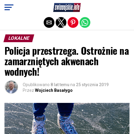
Exit mobile version
LOKALNE
Policja przestrzega. Ostrożnie na
zamarzniętych akwenach
wodnych!
Opublikowano
8 lat temu
na
25 stycznia 2019
Przez
Wojciech Basałygo