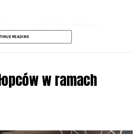
Stowarzyszenie Ptaki Polskie. Wydarzenie
3 r
. wg harmonogramu przedstawionego na
TINUE READING
iologii i zwyczajach sów, wystawy, quizy
w w terenie – w wybranych punktach terenowych
ziału w Akcji, włączenia się w aktywne
hłopców w ramach
iadczeń przy grillu.
Na wydarzenie obowiązują