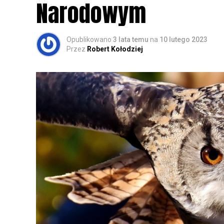
Narodowym
Opublikowano
3 lata temu
na
10 lutego 2023
Przez
Robert Kołodziej