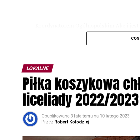
Koordynatorem Ogólnopolskim Akcji jest 
odbędzie się w dniach
24 i 25 lutego 202
CON
plakacie. W programie m. in. prelekcja o b
przyrodnicze o sowach, nasłuchiwania só
parku.
LOKALNE
Wszystkich uczestników zapraszamy do ud
Piłka koszykowa c
rozpoznawanie głosów sów i wymianę dośw
zapisy.
liceliady 2022/2023
Opublikowano
3 lata temu
na
10 lutego 2023
Przez
Robert Kołodziej