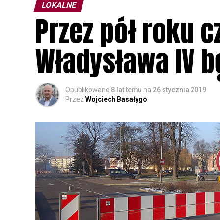
LOKALNE
Przez pół roku c
Władysława IV b
Opublikowano
8 lat temu
na
26 stycznia 2019
Przez
Wojciech Basałygo