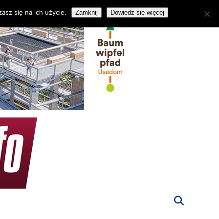
asz się na ich użycie.
Zamknij
Dowiedz się więcej