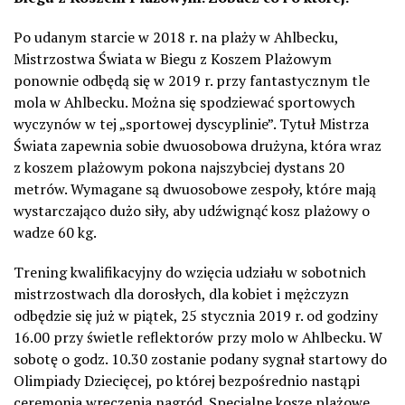
Po udanym starcie w 2018 r. na plaży w Ahlbecku,
Mistrzostwa Świata w Biegu z Koszem Plażowym
ponownie odbędą się w 2019 r. przy fantastycznym tle
mola w Ahlbecku. Można się spodziewać sportowych
wyczynów w tej „sportowej dyscyplinie”. Tytuł Mistrza
Świata zapewnia sobie dwuosobowa drużyna, która wraz
z koszem plażowym pokona najszybciej dystans 20
metrów. Wymagane są dwuosobowe zespoły, które mają
wystarczająco dużo siły, aby udźwignąć kosz plażowy o
wadze 60 kg.
Trening kwalifikacyjny do wzięcia udziału w sobotnich
mistrzostwach dla dorosłych, dla kobiet i mężczyzn
odbędzie się już w piątek, 25 stycznia 2019 r. od godziny
16.00 przy świetle reflektorów przy molo w Ahlbecku. W
sobotę o godz. 10.30 zostanie podany sygnał startowy do
Olimpiady Dziecięcej, po której bezpośrednio nastąpi
ceremonia wręczenia nagród. Specjalne kosze plażowe