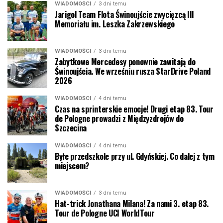
WIADOMOŚCI
3 dni temu
Jarigol Team Flota Świnoujście zwycięzcą III
Memoriału im. Leszka Zakrzewskiego
WIADOMOŚCI
3 dni temu
Zabytkowe Mercedesy ponownie zawitają do
Świnoujścia. We wrześniu rusza StarDrive Poland
2026
WIADOMOŚCI
4 dni temu
Czas na sprinterskie emocje! Drugi etap 83. Tour
de Pologne prowadzi z Międzyzdrojów do
Szczecina
WIADOMOŚCI
4 dni temu
Byłe przedszkole przy ul. Gdyńskiej. Co dalej z tym
miejscem?
WIADOMOŚCI
3 dni temu
Hat-trick Jonathana Milana! Za nami 3. etap 83.
Tour de Pologne UCI WorldTour