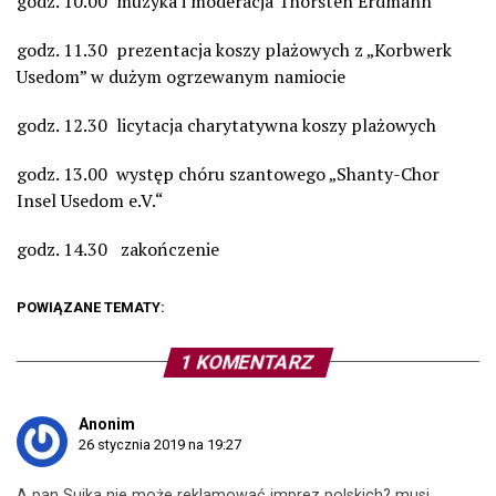
godz. 10.00 muzyka i moderacja Thorsten Erdmann
godz. 11.30 prezentacja koszy plażowych z „Korbwerk
Usedom” w dużym ogrzewanym namiocie
godz. 12.30 licytacja charytatywna koszy plażowych
godz. 13.00 występ chóru szantowego „Shanty-Chor
Insel Usedom e.V.“
godz. 14.30 zakończenie
POWIĄZANE TEMATY:
1 KOMENTARZ
Anonim
26 stycznia 2019 na 19:27
A pan Sujka nie może reklamować imprez polskich? musi