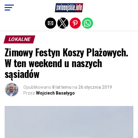
Exit mobile version
LOKALNE
Zimowy Festyn Koszy Plażowych.
W ten weekend u naszych
sąsiadów
Opublikowano
8 lat temu
na
26 stycznia 2019
Przez
Wojciech Basałygo