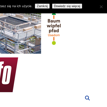
asz się na ich użycie.
Zamknij
Dowiedz się więcej