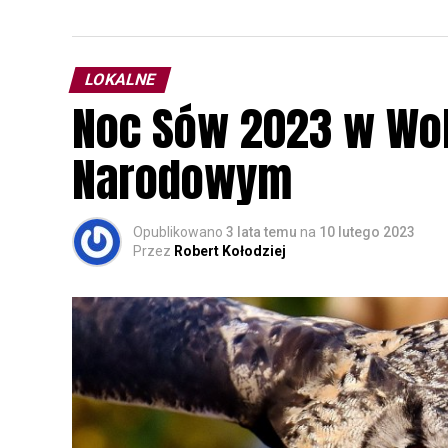
LOKALNE
Noc Sów 2023 w Wo
Narodowym
Opublikowano
3 lata temu
na
10 lutego 2023
Przez
Robert Kołodziej