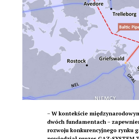
– W kontekście międzynarodowym 
dwóch fundamentach – zapewnien
rozwoju konkurencyjnego rynku g
powiedział prezes GAZ-SYSTEM To