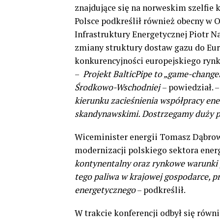
znajdujące się na norweskim szelfi
Polsce podkreślił również obecny w 
Infrastruktury Energetycznej Piotr Na
zmiany struktury dostaw gazu do Eur
konkurencyjności europejskiego rynk
–
Projekt BalticPipe
to „game-changer
Środkowo-Wschodniej
– powiedział. 
kierunku zacieśnienia współpracy ene
skandynawskimi. Dostrzegamy duży po
Wiceminister energii Tomasz Dąbrows
modernizacji polskiego sektora energ
kontynentalny oraz rynkowe warunki 
tego paliwa w krajowej gospodarce, pr
energetycznego
– podkreślił.
W trakcie konferencji odbył się rów