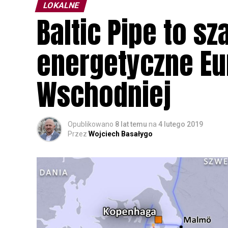
LOKALNE
Baltic Pipe to s
energetyczne E
Wschodniej
Opublikowano
8 lat temu
na
4 lutego 2019
Przez
Wojciech Basałygo