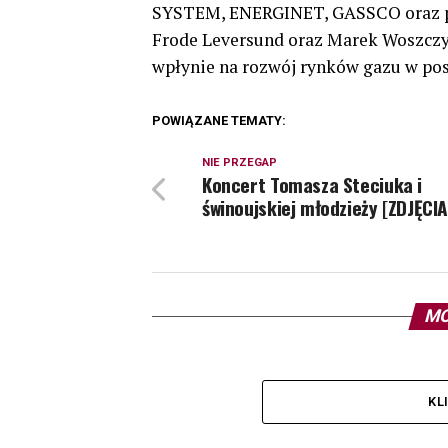
SYSTEM, ENERGINET, GASSCO oraz pr
Frode Leversund oraz Marek Woszczyk
wpłynie na rozwój rynków gazu w po
POWIĄZANE TEMATY:
NIE PRZEGAP
Koncert Tomasza Steciuka i
świnoujskiej młodzieży [ZDJĘCIA
MO
KL