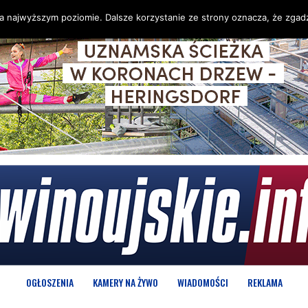
na najwyższym poziomie. Dalsze korzystanie ze strony oznacza, że zgadz
OGŁOSZENIA
KAMERY NA ŻYWO
WIADOMOŚCI
REKLAMA