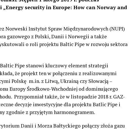
ji „Energy security in Europe: How can Norway and
zez Norweski Instytut Spraw Międzynarodowych (NUPI)
ra gazowego z Polski, Danii i Norwegii a także
yskutowali o roli projektu Baltic Pipe w rozwoju sektora
Baltic Pipe stanowi kluczowy element strategii
łada, że projekt ten w połączeniu z realizowanymi
ymi Polskę m.in. z Litwą, Ukrainą czy Słowacją –
egionu Europy Środkowo-Wschodniej od dominującego
odu. Przypomniał także, że w listopadzie 2018 r. GAZ-
czne decyzje inwestycyjne dla projektu Batlic Pipe i
owany zgodnie z przyjętym harmonogramem.
rytorium Danii i Morza Bałtyckiego połączy złoża gazu