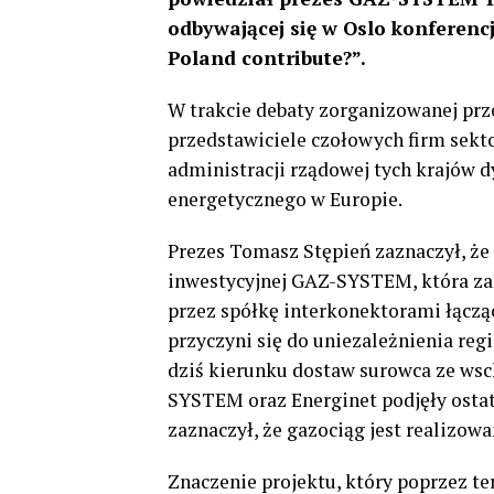
odbywającej się w Oslo konferenc
Poland contribute?”.
W trakcie debaty zorganizowanej pr
przedstawiciele czołowych firm sekto
administracji rządowej tych krajów d
energetycznego w Europie.
Prezes Tomasz Stępień zaznaczył, że 
inwestycyjnej GAZ-SYSTEM, która zak
przez spółkę interkonektorami łącząc
przyczyni się do uniezależnienia r
dziś kierunku dostaw surowca ze wsch
SYSTEM oraz Energinet podjęły ostate
zaznaczył, że gazociąg jest realiz
Znaczenie projektu, który poprzez te