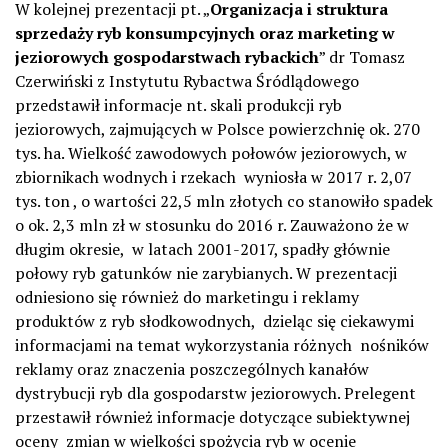
W kolejnej prezentacji pt. „
Organizacja i struktura
sprzedaży ryb konsumpcyjnych oraz marketing w
jeziorowych gospodarstwach rybackich
” dr Tomasz
Czerwiński z Instytutu Rybactwa Śródlądowego
przedstawił informacje nt. skali produkcji ryb
jeziorowych, zajmujących w Polsce powierzchnię ok. 270
tys. ha. Wielkość zawodowych połowów jeziorowych, w
zbiornikach wodnych i rzekach wyniosła w 2017 r. 2,07
tys. ton , o wartości 22,5 mln złotych co stanowiło spadek
o ok. 2,3 mln zł w stosunku do 2016 r. Zauważono że w
długim okresie, w latach 2001-2017, spadły głównie
połowy ryb gatunków nie zarybianych. W prezentacji
odniesiono się również do marketingu i reklamy
produktów z ryb słodkowodnych, dzieląc się ciekawymi
informacjami na temat wykorzystania różnych nośników
reklamy oraz znaczenia poszczególnych kanałów
dystrybucji ryb dla gospodarstw jeziorowych. Prelegent
przestawił również informacje dotyczące subiektywnej
oceny zmian w wielkości spożycia ryb w ocenie