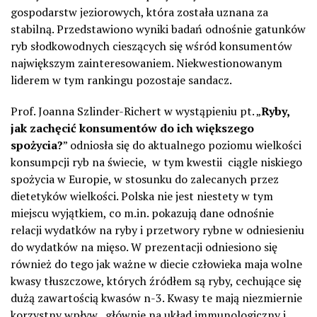
gospodarstw jeziorowych, która została uznana za
stabilną. Przedstawiono wyniki badań odnośnie gatunków
ryb słodkowodnych cieszących się wśród konsumentów
największym zainteresowaniem. Niekwestionowanym
liderem w tym rankingu pozostaje sandacz.
Prof. Joanna Szlinder-Richert w wystąpieniu pt. „
Ryby,
jak zachęcić konsumentów do ich większego
spożycia?
” odniosła się do aktualnego poziomu wielkości
konsumpcji ryb na świecie, w tym kwestii ciągle niskiego
spożycia w Europie, w stosunku do zalecanych przez
dietetyków wielkości. Polska nie jest niestety w tym
miejscu wyjątkiem, co m.in. pokazują dane odnośnie
relacji wydatków na ryby i przetwory rybne w odniesieniu
do wydatków na mięso. W prezentacji odniesiono się
również do tego jak ważne w diecie człowieka maja wolne
kwasy tłuszczowe, których źródłem są ryby, cechujące się
dużą zawartością kwasów n-3. Kwasy te mają niezmiernie
korzystny wpływ, głównie na układ immunologiczny i