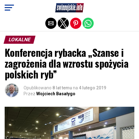
Exit mobile version
LOKALNE
Konferencja rybacka „Szanse i
zagrożenia dla wzrostu spożycia
polskich ryb”
Opublikowano
8 lat temu
na
4 lutego 2019
Przez
Wojciech Basałygo