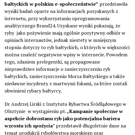
bałtyckich w polskim e-społeczeństwie”
przedstawiła
wyniki badań oparte na informacjach pozyskanych z
internetu, przy wykorzystaniu oprogramowania
analitycznego Brand24. Uzyskane wyniki pokazują, że
ryby jako pożywienie mają ogólnie pozytywny odbiór w
opiniach internautów, jednak niestety w mniejszym
stopniu dotyczy to ryb bałtyckich, o których w większości
można znaleźć negatywne wpisy w internecie. Powodem
tego, zdaniem prelegentki, są propagowane
nieprawdziwe informacje o zanieczyszczeniu ryb
bałtyckich, zanieczyszczeniu Morza Bałtyckiego a także
niedawne incydenty z martwymi fokami, za które zostali
obwinieni rybacy bałtyccy.
Dr Andrzej Lirski z Instytutu Rybactwa Śródlądowego w
Olsztynie w wystąpieniu pt. „
Kampanie społeczne w
aspekcie dobrostanu ryb jako potencjalna bariera
wzrostu ich spożycia
” przedstawił długoletnie dane na
temat produkcji rybołówstwa morskiego oraz