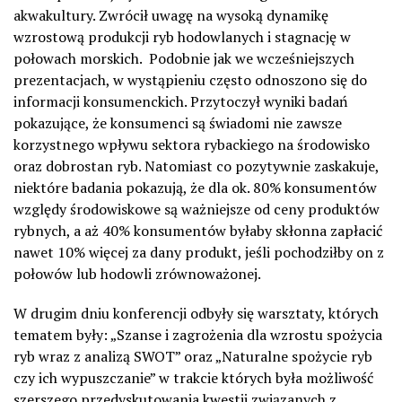
akwakultury. Zwrócił uwagę na wysoką dynamikę
wzrostową produkcji ryb hodowlanych i stagnację w
połowach morskich. Podobnie jak we wcześniejszych
prezentacjach, w wystąpieniu często odnoszono się do
informacji konsumenckich. Przytoczył wyniki badań
pokazujące, że konsumenci są świadomi nie zawsze
korzystnego wpływu sektora rybackiego na środowisko
oraz dobrostan ryb. Natomiast co pozytywnie zaskakuje,
niektóre badania pokazują, że dla ok. 80% konsumentów
względy środowiskowe są ważniejsze od ceny produktów
rybnych, a aż 40% konsumentów byłaby skłonna zapłacić
nawet 10% więcej za dany produkt, jeśli pochodziłby on z
połowów lub hodowli zrównoważonej.
W drugim dniu konferencji odbyły się warsztaty, których
tematem były: „Szanse i zagrożenia dla wzrostu spożycia
ryb wraz z analizą SWOT” oraz „Naturalne spożycie ryb
czy ich wypuszczanie” w trakcie których była możliwość
szerszego przedyskutowania kwestii związanych z