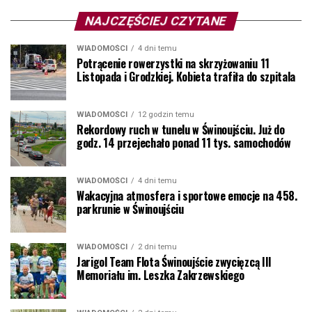
NAJCZĘŚCIEJ CZYTANE
WIADOMOŚCI
4 dni temu
Potrącenie rowerzystki na skrzyżowaniu 11
Listopada i Grodzkiej. Kobieta trafiła do szpitala
WIADOMOŚCI
12 godzin temu
Rekordowy ruch w tunelu w Świnoujściu. Już do
godz. 14 przejechało ponad 11 tys. samochodów
WIADOMOŚCI
4 dni temu
Wakacyjna atmosfera i sportowe emocje na 458.
parkrunie w Świnoujściu
WIADOMOŚCI
2 dni temu
Jarigol Team Flota Świnoujście zwycięzcą III
Memoriału im. Leszka Zakrzewskiego