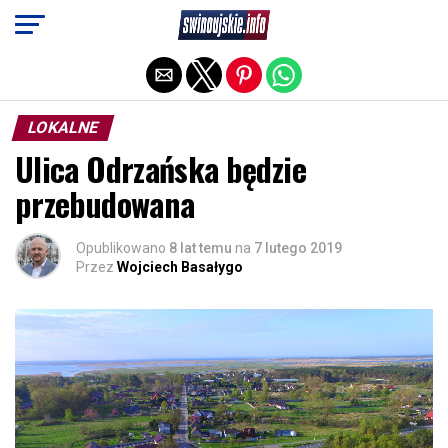
Exit mobile version
LOKALNE
Ulica Odrzańska będzie
przebudowana
Opublikowano
8 lat temu
na
7 lutego 2019
Przez
Wojciech Basałygo