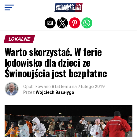
Exit mobile version
LOKALNE
Warto skorzystać. W ferie
lodowisko dla dzieci ze
Świnoujścia jest bezpłatne
Opublikowano
8 lat temu
na
7 lutego 2019
Przez
Wojciech Basałygo