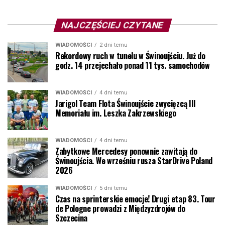
NAJCZĘŚCIEJ CZYTANE
WIADOMOŚCI
2 dni temu
Rekordowy ruch w tunelu w Świnoujściu. Już do
godz. 14 przejechało ponad 11 tys. samochodów
WIADOMOŚCI
4 dni temu
Jarigol Team Flota Świnoujście zwycięzcą III
Memoriału im. Leszka Zakrzewskiego
WIADOMOŚCI
4 dni temu
Zabytkowe Mercedesy ponownie zawitają do
Świnoujścia. We wrześniu rusza StarDrive Poland
2026
WIADOMOŚCI
5 dni temu
Czas na sprinterskie emocje! Drugi etap 83. Tour
de Pologne prowadzi z Międzyzdrojów do
Szczecina