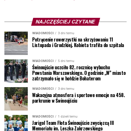
NAJCZĘŚCIEJ CZYTANE
WIADOMOŚCI
3 dni temu
Potrącenie rowerzystki na skrzyżowaniu 11
Listopada i Grodzkiej. Kobieta trafiła do szpitala
WIADOMOŚCI
5 dni temu
Świnoujście uczciło 82. rocznicę wybuchu
Powstania Warszawskiego. O godzinie „W” miasto
zatrzymało się w hołdzie Bohaterom
WIADOMOŚCI
3 dni temu
Wakacyjna atmosfera i sportowe emocje na 458.
parkrunie w Świnoujściu
WIADOMOŚCI
1 dzień temu
Jarigol Team Flota Świnoujście zwycięzcą III
Memoriału im. Leszka Zakrzewskiego