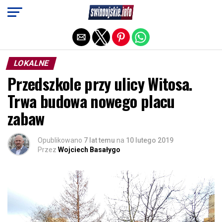
Exit mobile version
LOKALNE
Przedszkole przy ulicy Witosa.
Trwa budowa nowego placu
zabaw
Opublikowano
7 lat temu
na
10 lutego 2019
Przez
Wojciech Basałygo