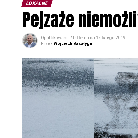
LOKALNE
Pejzaże niemożl
Opublikowano
7 lat temu
na
12 lutego 2019
Przez
Wojciech Basałygo