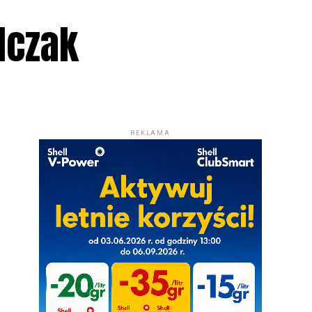
lczak
REKLAMA