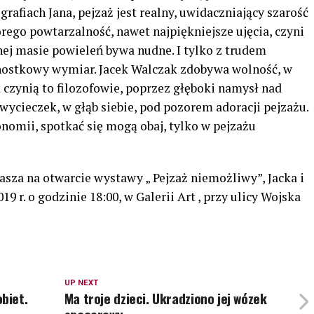
grafiach Jana, pejzaż jest realny, uwidaczniający szarość
órego powtarzalność, nawet najpiękniejsze ujęcia, czyni
nej masie powieleń bywa nudne. I tylko z trudem
nostkowy wymiar. Jacek Walczak zdobywa wolność, w
k czynią to filozofowie, poprzez głęboki namysł nad
wycieczek, w głąb siebie, pod pozorem adoracji pejzażu.
tonomii, spotkać się mogą obaj, tylko w pejzażu
sza na otwarcie wystawy „ Pejzaż niemożliwy”, Jacka i
9 r. o godzinie 18:00, w Galerii Art , przy ulicy Wojska
UP NEXT
biet.
Ma troje dzieci. Ukradziono jej wózek