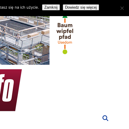
asz się na ich użycie.
Zamknij
Dowiedz się więcej