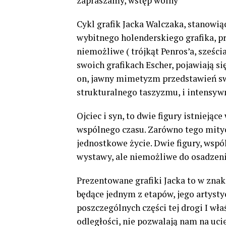
zapraszamy, wstęp wolny
Cykl grafik Jacka Walczaka, stanowią
wybitnego holenderskiego grafika, pr
niemożliwe ( trójkąt Penros’a, sześc
swoich grafikach Escher, pojawiają s
on, jawny mimetyzm przedstawień swo
strukturalnego taszyzmu, i intensywn
Ojciec i syn, to dwie figury istniej
wspólnego czasu. Zarówno tego mityc
jednostkowe życie. Dwie figury, wspól
wystawy, ale niemożliwe do osadzeni
Prezentowane grafiki Jacka to w zna
będące jednym z etapów, jego artysty
poszczególnych części tej drogi I wł
odległości, nie pozwalają nam na uci