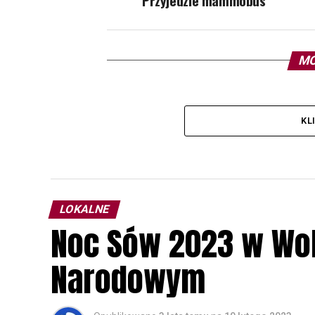
Przyjedzie mammobus
MO
KL
LOKALNE
Noc Sów 2023 w Wo
Narodowym