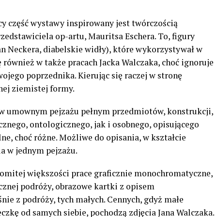
cy część wystawy inspirowany jest twórczością
zedstawiciela op-artu, Mauritsa Eschera. To, figury
ian Neckera, diabelskie widły), które wykorzystywał w
ię również w także pracach Jacka Walczaka, choć ignoruje
jego poprzednika. Kierując się raczej w stronę
ej ziemistej formy.
ące w umownym pejzażu pełnym przedmiotów, konstrukcji,
znego, ontologicznego, jak i osobnego, opisującego
ne, choć różne. Możliwe do opisania, w kształcie
a w jednym pejzażu.
komitej większości prace graficznie monochromatyczne,
cznej podróży, obrazowe kartki z opisem
aśnie z podróży, tych małych. Cennych, gdyż małe
eczkę od samych siebie, pochodzą zdjęcia Jana Walczaka.