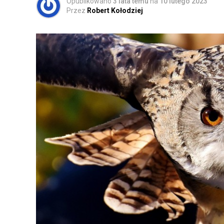
Opublikowano
3 lata temu
na
10 lutego 2023
Przez
Robert Kołodziej