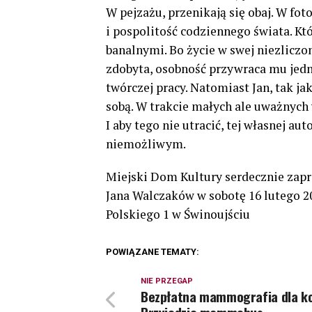
W pejzażu, przenikają się obaj. W foto
i pospolitość codziennego świata. Kt
banalnymi. Bo życie w swej niezliczo
zdobyta, osobność przywraca mu jed
twórczej pracy. Natomiast Jan, tak ja
sobą. W trakcie małych ale uważnych 
I aby tego nie utracić, tej własnej au
niemożliwym.
Miejski Dom Kultury serdecznie zapra
Jana Walczaków w sobotę 16 lutego 201
Polskiego 1 w Świnoujściu
POWIĄZANE TEMATY:
NIE PRZEGAP
Bezpłatna mammografia dla ko