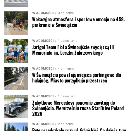
WIADOMOŚCI
3 dni temu
Wakacyjna atmosfera i sportowe emocje na 458.
parkrunie w Świnoujściu
WIADOMOŚCI
1 dzień temu
Jarigol Team Flota Świnoujście zwycięzcą III
Memoriału im. Leszka Zakrzewskiego
WIADOMOŚCI
4 dni temu
W Świnoujściu powstają miejsca parkingowe dla
hulajnóg. Miasto porządkuje przestrzeń
WIADOMOŚCI
1 dzień temu
Zabytkowe Mercedesy ponownie zawitają do
Świnoujścia. We wrześniu rusza StarDrive Poland
2026
WIADOMOŚCI
2 dni temu
Byłe przedszkole przy ul. Gdyńskiej. Co dalej z tym