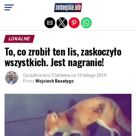
Exit mobile version
LOKALNE
To, co zrobił ten lis, zaskoczyło
wszystkich. Jest nagranie!
Opublikowano
7 lat temu
na
13 lutego 2019
Przez
Wojciech Basałygo