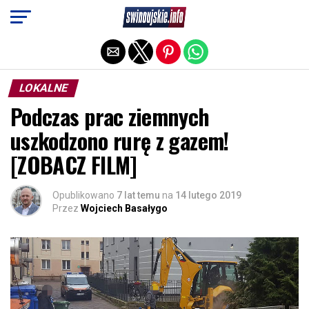
Exit mobile version
LOKALNE
Podczas prac ziemnych
uszkodzono rurę z gazem!
[ZOBACZ FILM]
Opublikowano
7 lat temu
na
14 lutego 2019
Przez
Wojciech Basałygo