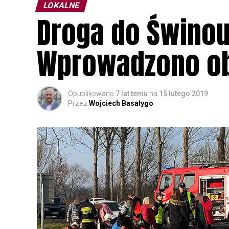
LOKALNE
Droga do Świnou
Wprowadzono ob
Opublikowano
7 lat temu
na
15 lutego 2019
Przez
Wojciech Basałygo