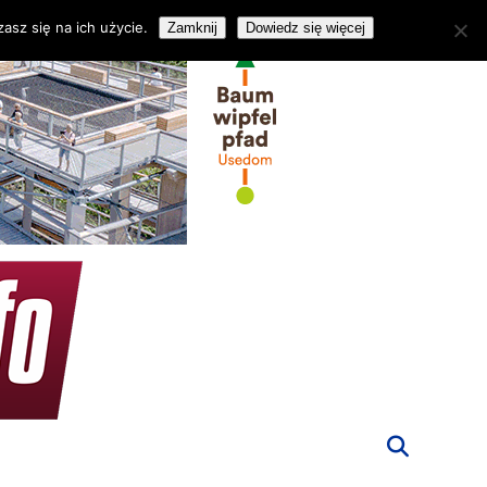
asz się na ich użycie.
Zamknij
Dowiedz się więcej