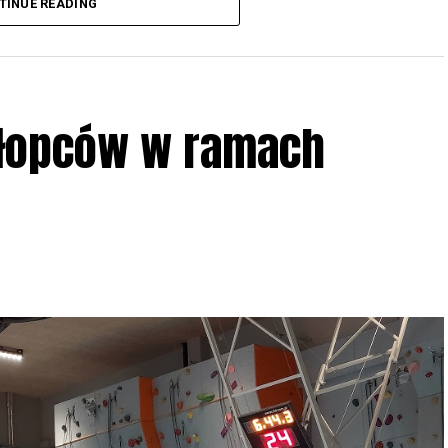
TINUE READING
iologii i zwyczajach sów, wystawy, quizy
w w terenie – w wybranych punktach terenowych
ziału w Akcji, włączenia się w aktywne
hłopców w ramach
iadczeń przy grillu.
Na wydarzenie obowiązują