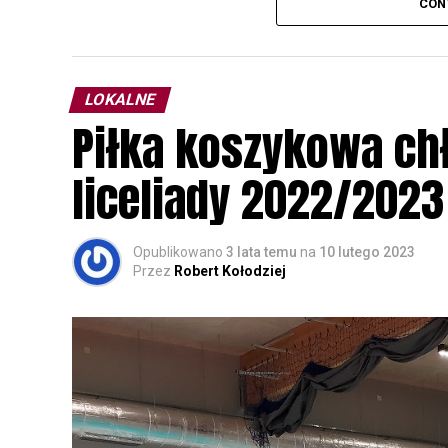
CON
plakacie. W programie m. in. prelekcja o b
przyrodnicze o sowach, nasłuchiwania só
parku.
LOKALNE
Wszystkich uczestników zapraszamy do ud
Piłka koszykowa c
rozpoznawanie głosów sów i wymianę dośw
zapisy.
liceliady 2022/2023
Opublikowano
3 lata temu
na
10 lutego 2023
Przez
Robert Kołodziej