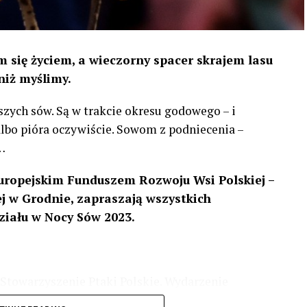
 się życiem, a wieczorny spacer skrajem lasu
niż myślimy.
szych sów. Są w trakcie okresu godowego – i
 albo pióra oczywiście. Sowom z podniecenia –
…
uropejskim Funduszem Rozwoju Wsi Polskiej –
 w Grodnie, zapraszają wszystkich
ziału w Nocy Sów 2023.
Stowarzyszenie Ptaki Polskie. Wydarzenie
3 r
. wg harmonogramu przedstawionego na