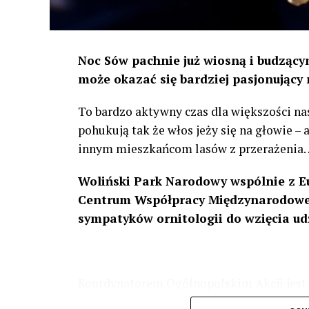
Noc Sów pachnie już wiosną i budzącym
może okazać się bardziej pasjonujący 
To bardzo aktywny czas dla większości na
pohukują tak że włos jeży się na głowie –
innym mieszkańcom lasów z przerażenia
Woliński Park Narodowy wspólnie z E
Centrum Współpracy Międzynarodowej
sympatyków ornitologii do wzięcia ud
Koordynatorem Ogólnopolskim Akcji jest 
odbędzie się w dniach
24 i 25 lutego 202