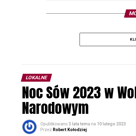
MO
KL
LOKALNE
Noc Sów 2023 w Wo
Narodowym
Opublikowano
3 lata temu
na
10 lutego 2023
Przez
Robert Kołodziej