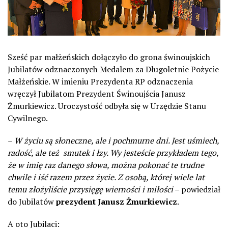
Sześć par małżeńskich dołączyło do grona świnoujskich
Jubilatów odznaczonych Medalem za Długoletnie Pożycie
Małżeńskie. W imieniu Prezydenta RP odznaczenia
wręczył Jubilatom Prezydent Świnoujścia Janusz
Żmurkiewicz. Uroczystość odbyła się w Urzędzie Stanu
Cywilnego.
–
W życiu są słoneczne, ale i pochmurne dni. Jest uśmiech,
radość, ale też smutek i łzy. Wy jesteście przykładem tego,
że w imię raz danego słowa, można pokonać te trudne
chwile i iść razem przez życie. Z osobą, której wiele lat
temu złożyliście przysięgę wierności i miłości
– powiedział
do Jubilatów
prezydent Janusz Żmurkiewicz
.
A oto Jubilaci: