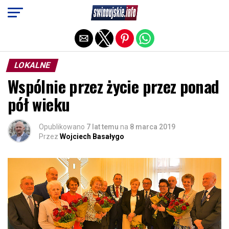
Exit mobile version
LOKALNE
Wspólnie przez życie przez ponad
pół wieku
Opublikowano
7 lat temu
na
8 marca 2019
Przez
Wojciech Basałygo