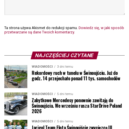
Ta strona używa Akismet do redukcji spamu.
Dowiedz się, w jaki sposób
przetwarzane są dane Twoich komentarzy.
NAJCZĘŚCIEJ CZYTANE
WIADOMOŚCI
3 dni temu
Rekordowy ruch w tunelu w Świnoujściu. Już do
godz. 14 przejechało ponad 11 tys. samochodów
WIADOMOŚCI
5 dni temu
Zabytkowe Mercedesy ponownie zawitają do
Świnoujścia. We wrześniu rusza StarDrive Poland
2026
WIADOMOŚCI
5 dni temu
Jarigol Team Flota Świnoujście zwycięzcą III