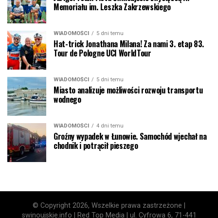
Memoriału im. Leszka Zakrzewskiego
WIADOMOŚCI
5 dni temu
Hat-trick Jonathana Milana! Za nami 3. etap 83.
Tour de Pologne UCI WorldTour
WIADOMOŚCI
5 dni temu
Miasto analizuje możliwości rozwoju transportu
wodnego
WIADOMOŚCI
4 dni temu
Groźny wypadek w Łunowie. Samochód wjechał na
chodnik i potrącił pieszego
© Copyright 2026, Wszelkie prawa zastrzeżone |
swinoujskie.info | Red Top Media | ul. Cyfrowa 6, 71-441