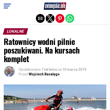
Exit mobile version
LOKALNE
Ratownicy wodni pilnie
poszukiwani. Na kursach
komplet
Opublikowano
7 lat temu
na
10 marca 2019
Przez
Wojciech Basałygo