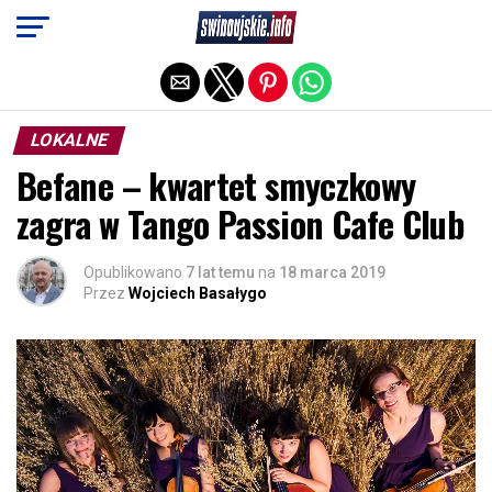
Exit mobile version
LOKALNE
Befane – kwartet smyczkowy
zagra w Tango Passion Cafe Club
Opublikowano
7 lat temu
na
18 marca 2019
Przez
Wojciech Basałygo