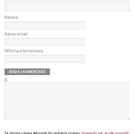
Nazwa
Adres email
Witryna internetowa
Δ
Ta strona używa Akismet do redukcji spamu.
Dowiedz się, w jaki sposób