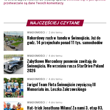
przetwarzane są dane Twoich komentarzy.
NAJCZĘŚCIEJ CZYTANE
WIADOMOŚCI
2 dni temu
Rekordowy ruch w tunelu w Świnoujściu. Już do
godz. 14 przejechało ponad 11 tys. samochodów
WIADOMOŚCI
4 dni temu
Zabytkowe Mercedesy ponownie zawitają do
Świnoujścia. We wrześniu rusza StarDrive Poland
2026
WIADOMOŚCI
4 dni temu
Jarigol Team Flota Świnoujście zwycięzcą III
Memoriału im. Leszka Zakrzewskiego
WIADOMOŚCI
4 dni temu
Hat-trick Jonathana Milana! Za nami 3. etap 83.