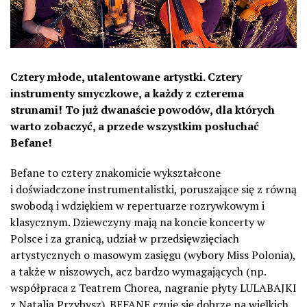
Cztery młode, utalentowane artystki. Cztery
instrumenty smyczkowe, a każdy z czterema
strunami! To już dwanaście powodów, dla których
warto zobaczyć, a przede wszystkim posłuchać
Befane!
Befane to cztery znakomicie wykształcone
i doświadczone instrumentalistki, poruszające się z równą
swobodą i wdziękiem w repertuarze rozrywkowym i
klasycznym. Dziewczyny mają na koncie koncerty w
Polsce i za granicą, udział w przedsięwzięciach
artystycznych o masowym zasięgu (wybory Miss Polonia),
a także w niszowych, acz bardzo wymagających (np.
współpraca z Teatrem Chorea, nagranie płyty LULABAJKI
z Natalią Przybysz). BEFANE czuje się dobrze na wielkich