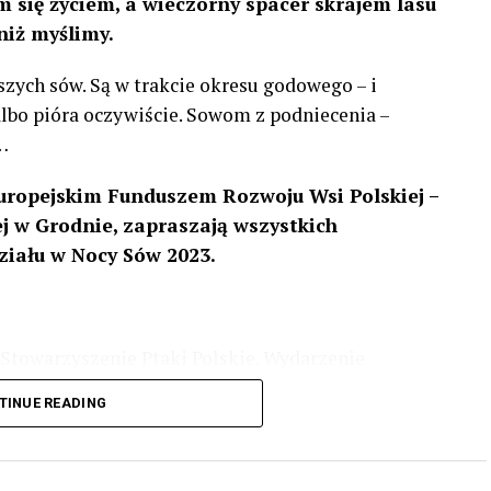
 się życiem, a wieczorny spacer skrajem lasu
niż myślimy.
szych sów. Są w trakcie okresu godowego – i
 albo pióra oczywiście. Sowom z podniecenia –
…
uropejskim Funduszem Rozwoju Wsi Polskiej –
 w Grodnie, zapraszają wszystkich
ziału w Nocy Sów 2023.
Stowarzyszenie Ptaki Polskie. Wydarzenie
3 r
. wg harmonogramu przedstawionego na
TINUE READING
iologii i zwyczajach sów, wystawy, quizy
w w terenie – w wybranych punktach terenowych