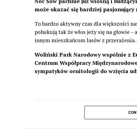
Noc Sów pachnie już wiosną i budzącym
może okazać się bardziej pasjonujący 
To bardzo aktywny czas dla większości na
pohukują tak że włos jeży się na głowie –
innym mieszkańcom lasów z przerażenia
Woliński Park Narodowy wspólnie z E
Centrum Współpracy Międzynarodowej
sympatyków ornitologii do wzięcia ud
Koordynatorem Ogólnopolskim Akcji jest 
odbędzie się w dniach
24 i 25 lutego 202
CON
plakacie. W programie m. in. prelekcja o b
przyrodnicze o sowach, nasłuchiwania só
parku.