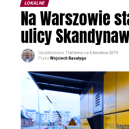
LOKALNE
Na Warszowie st
ulicy Skandynaw
Opublikowano
7 lat temu
na
6 kwietnia 2019
Przez
Wojciech Basałygo