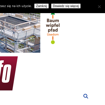
asz się na ich użycie.
Zamknij
Dowiedz się więcej