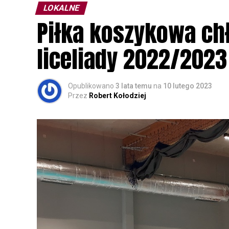
LOKALNE
Wszystkich uczestników zapraszamy do ud
Piłka koszykowa c
rozpoznawanie głosów sów i wymianę dośw
zapisy.
liceliady 2022/2023
Opublikowano
3 lata temu
na
10 lutego 2023
Przez
Robert Kołodziej