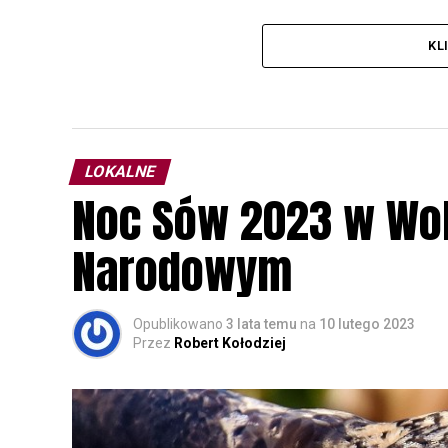
KL
LOKALNE
Noc Sów 2023 w Wo
Narodowym
Opublikowano
3 lata temu
na
10 lutego 2023
Przez
Robert Kołodziej