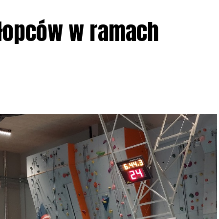
ziału w Akcji, włączenia się w aktywne
hłopców w ramach
iadczeń przy grillu.
Na wydarzenie obowiązują