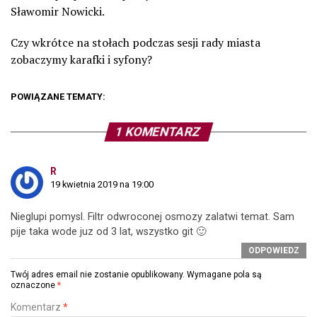
Sławomir Nowicki.
Czy wkrótce na stołach podczas sesji rady miasta
zobaczymy karafki i syfony?
POWIĄZANE TEMATY:
1 KOMENTARZ
R
19 kwietnia 2019 na 19:00
Nieglupi pomysl. Filtr odwroconej osmozy zalatwi temat. Sam
pije taka wode juz od 3 lat, wszystko git 🙂
ODPOWIEDZ
Twój adres email nie zostanie opublikowany.
Wymagane pola są
oznaczone
*
Komentarz
*