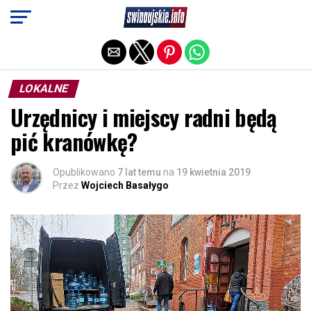
Exit mobile version
LOKALNE
Urzędnicy i miejscy radni będą
pić kranówkę?
Opublikowano
7 lat temu
na
19 kwietnia 2019
Przez
Wojciech Basałygo