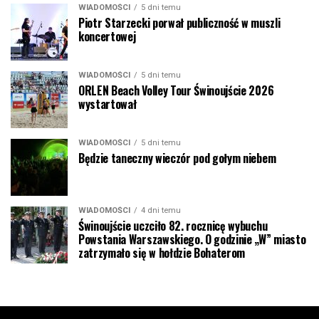
WIADOMOŚCI
5 dni temu
Piotr Starzecki porwał publiczność w muszli
koncertowej
WIADOMOŚCI
5 dni temu
ORLEN Beach Volley Tour Świnoujście 2026
wystartował
WIADOMOŚCI
5 dni temu
Będzie taneczny wieczór pod gołym niebem
WIADOMOŚCI
4 dni temu
Świnoujście uczciło 82. rocznicę wybuchu
Powstania Warszawskiego. O godzinie „W” miasto
zatrzymało się w hołdzie Bohaterom