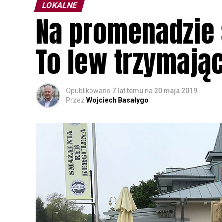
LOKALNE
Na promenadzie 
To lew trzymają
Opublikowano
7 lat temu
na
20 maja 2019
Przez
Wojciech Basałygo