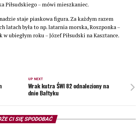
łka Piłsudskiego – mówi mieszkaniec.
enadzie staje piaskowa figura. Za każdym razem
h latach była to np. latarnia morska, Roszponka –
ak w ubiegłym roku – Józef Piłsudski na Kasztance.
UP NEXT
n
Wrak kutra ŚWI 82 odnaleziony na
dnie Bałtyku
ŻE CI SIĘ SPODOBAĆ