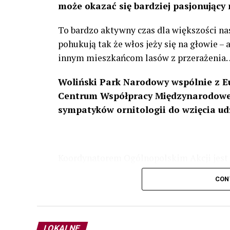
może okazać się bardziej pasjonujący 
To bardzo aktywny czas dla większości na
pohukują tak że włos jeży się na głowie –
innym mieszkańcom lasów z przerażenia
Woliński Park Narodowy wspólnie z E
Centrum Współpracy Międzynarodowej
sympatyków ornitologii do wzięcia ud
Koordynatorem Ogólnopolskim Akcji jest 
odbędzie się w dniach
24 i 25 lutego 202
CON
plakacie. W programie m. in. prelekcja o b
przyrodnicze o sowach, nasłuchiwania só
parku.
LOKALNE