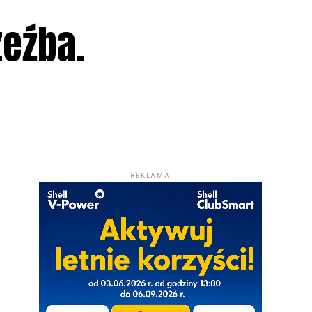
eźba.
REKLAMA