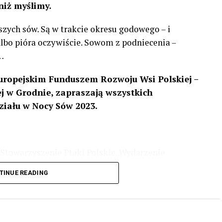
niż myślimy.
szych sów. Są w trakcie okresu godowego – i
 albo pióra oczywiście. Sowom z podniecenia –
…
uropejskim Funduszem Rozwoju Wsi Polskiej –
 w Grodnie, zapraszają wszystkich
ziału w Nocy Sów 2023.
Stowarzyszenie Ptaki Polskie. Wydarzenie
3 r
. wg harmonogramu przedstawionego na
TINUE READING
iologii i zwyczajach sów, wystawy, quizy
w w terenie – w wybranych punktach terenowych