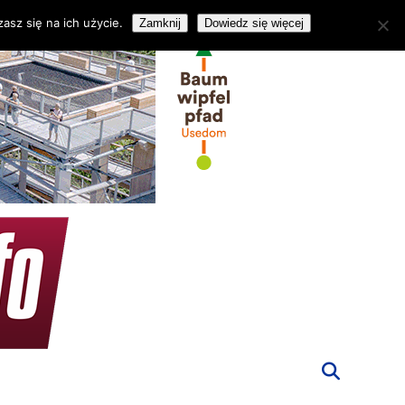
asz się na ich użycie.
Zamknij
Dowiedz się więcej