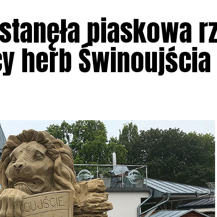
stanęła piaskowa rz
cy herb Świnoujścia