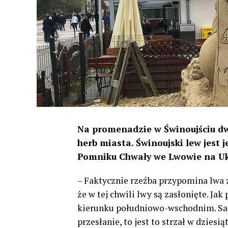
Na promenadzie w Świnoujściu dwó
herb miasta. Świnoujski lew jest 
Pomniku Chwały we Lwowie na Uk
– Faktycznie rzeźba przypomina lwa
że w tej chwili lwy są zasłonięte. Ja
kierunku południowo-wschodnim. Sama
przesłanie, to jest to strzał w dzies