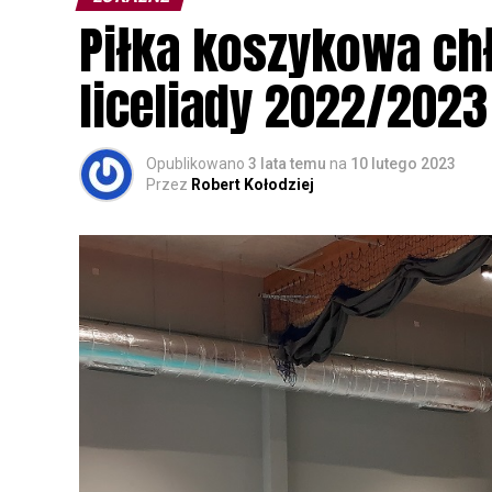
Wszystkich uczestników zapraszamy do ud
Piłka koszykowa c
rozpoznawanie głosów sów i wymianę dośw
zapisy.
liceliady 2022/2023
Opublikowano
3 lata temu
na
10 lutego 2023
Przez
Robert Kołodziej