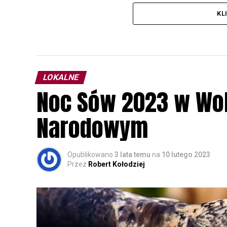
KL
LOKALNE
Noc Sów 2023 w Wo
Narodowym
Opublikowano
3 lata temu
na
10 lutego 2023
Przez
Robert Kołodziej