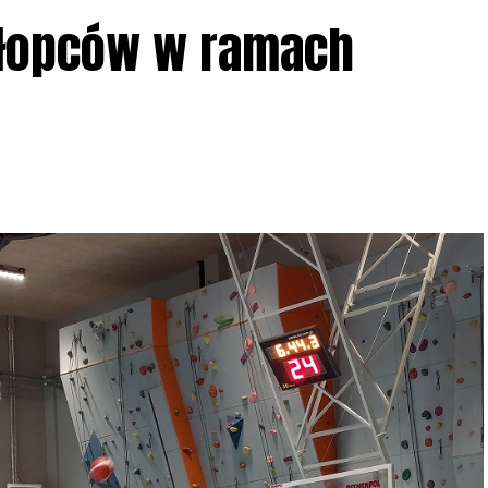
ziału w Akcji, włączenia się w aktywne
hłopców w ramach
iadczeń przy grillu.
Na wydarzenie obowiązują