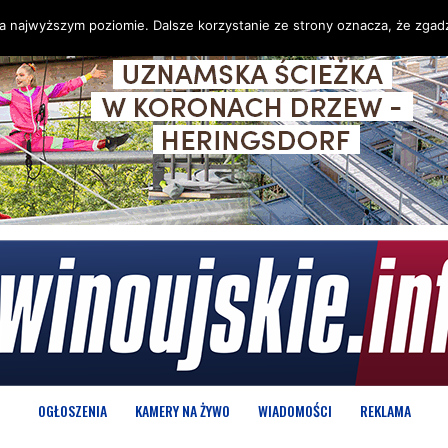
na najwyższym poziomie. Dalsze korzystanie ze strony oznacza, że zgadz
OGŁOSZENIA
KAMERY NA ŻYWO
WIADOMOŚCI
REKLAMA