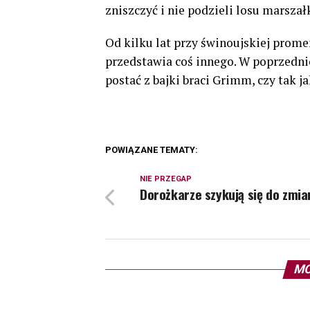
zniszczyć i nie podzieli losu marsza
Od kilku lat przy świnoujskiej prom
przedstawia coś innego. W poprzednic
postać z bajki braci Grimm, czy tak j
POWIĄZANE TEMATY:
NIE PRZEGAP
Dorożkarze szykują się do zmia
MO