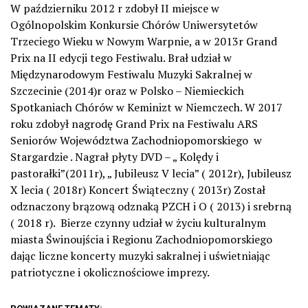
W październiku 2012 r zdobył II miejsce w
Ogólnopolskim Konkursie Chórów Uniwersytetów
Trzeciego Wieku w Nowym Warpnie, a w 2013r Grand
Prix na II edycji tego Festiwalu. Brał udział w
Międzynarodowym Festiwalu Muzyki Sakralnej w
Szczecinie (2014)r oraz w Polsko – Niemieckich
Spotkaniach Chórów w Keminizt w Niemczech. W 2017
roku zdobył nagrodę Grand Prix na Festiwalu ARS
Seniorów Województwa Zachodniopomorskiego w
Stargardzie . Nagrał płyty DVD – „ Kolędy i
pastorałki”(2011r), „ Jubileusz V lecia” ( 2012r), Jubileusz
X lecia ( 2018r) Koncert Świąteczny ( 2013r) Został
odznaczony brązową odznaką PZCH i O ( 2013) i srebrną
( 2018 r). Bierze czynny udział w życiu kulturalnym
miasta Świnoujścia i Regionu Zachodniopomorskiego
dając liczne koncerty muzyki sakralnej i uświetniając
patriotyczne i okolicznościowe imprezy.