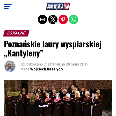
Exit mobile version
LOKALNE
Poznańskie laury wyspiarskiej
„Kantyleny”
Opublikowano
7 lat temu
na
28 maja 2019
Przez
Wojciech Basałygo