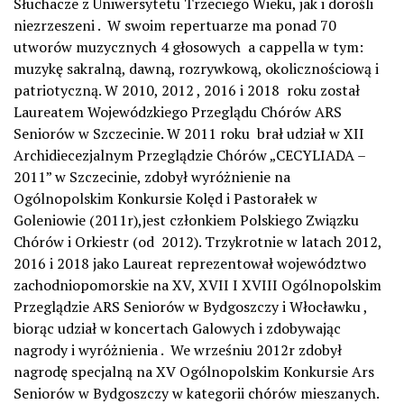
Słuchacze z Uniwersytetu Trzeciego Wieku, jak i dorośli
niezrzeszeni . W swoim repertuarze ma ponad 70
utworów muzycznych 4 głosowych a cappella w tym:
muzykę sakralną, dawną, rozrywkową, okolicznościową i
patriotyczną. W 2010, 2012 , 2016 i 2018 roku został
Laureatem Wojewódzkiego Przeglądu Chórów ARS
Seniorów w Szczecinie. W 2011 roku brał udział w XII
Archidiecezjalnym Przeglądzie Chórów „CECYLIADA –
2011” w Szczecinie, zdobył wyróżnienie na
Ogólnopolskim Konkursie Kolęd i Pastorałek w
Goleniowie (2011r),jest członkiem Polskiego Związku
Chórów i Orkiestr (od 2012). Trzykrotnie w latach 2012,
2016 i 2018 jako Laureat reprezentował województwo
zachodniopomorskie na XV, XVII I XVIII Ogólnopolskim
Przeglądzie ARS Seniorów w Bydgoszczy i Włocławku ,
biorąc udział w koncertach Galowych i zdobywając
nagrody i wyróżnienia . We wrześniu 2012r zdobył
nagrodę specjalną na XV Ogólnopolskim Konkursie Ars
Seniorów w Bydgoszczy w kategorii chórów mieszanych.