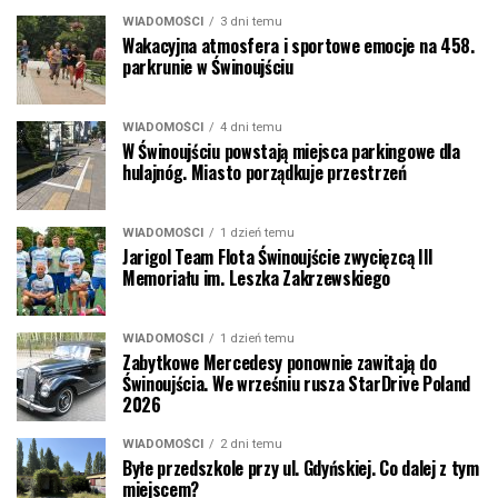
WIADOMOŚCI
3 dni temu
Wakacyjna atmosfera i sportowe emocje na 458.
parkrunie w Świnoujściu
WIADOMOŚCI
4 dni temu
W Świnoujściu powstają miejsca parkingowe dla
hulajnóg. Miasto porządkuje przestrzeń
WIADOMOŚCI
1 dzień temu
Jarigol Team Flota Świnoujście zwycięzcą III
Memoriału im. Leszka Zakrzewskiego
WIADOMOŚCI
1 dzień temu
Zabytkowe Mercedesy ponownie zawitają do
Świnoujścia. We wrześniu rusza StarDrive Poland
2026
WIADOMOŚCI
2 dni temu
Byłe przedszkole przy ul. Gdyńskiej. Co dalej z tym
miejscem?