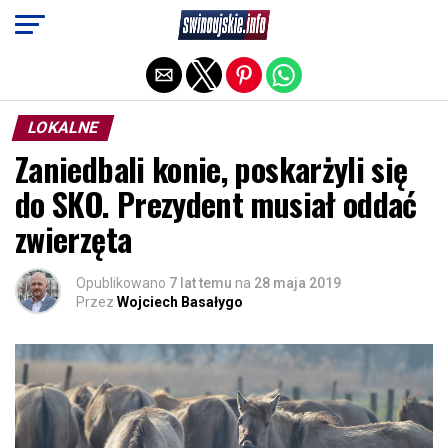
Exit mobile version
LOKALNE
Zaniedbali konie, poskarżyli się
do SKO. Prezydent musiał oddać
zwierzęta
Opublikowano
7 lat temu
na
28 maja 2019
Przez
Wojciech Basałygo