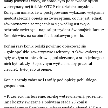
miały jedzenia i wody, że stado było pozbawione opieki
weterynaryjnej itd. Ale OTOP nie działało umyślnie.
Kolegium uznało, że w postępowaniu wykazano wyłącznie
niedostateczną opiekę na zwierzętami, co nie jest jednak
równoznaczne ze znęcaniem się według ustawy o
ochronie zwierząt – napisał prezydent Świnoujścia Janusz
Żmurkiewicz na swoim facebookowym profilu.
Końmi rasy konik polski powinno opiekować się
Ogólnopolskie Towarzystwo Ochrony Ptaków. Zwierzęta
były w złym stanie zdrowia, pokaleczone, a stan jednego z
nich był tak zły, że jedynym wyjściem, aby przestał
cierpieć, było jego uśpienie.
Konie zostały zabrane i trafiły pod opiekę pobliskiego
gospodarza.
– Przez rok, na leczenie, opiekę weterynaryjną, jedzenie i
inne koszty związane z pobytem stada 25 koni u
gospodarza w Karsiborze, miasto wydało niemal 195 tys.