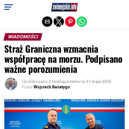
Exit mobile version
WIADOMOŚCI
Straż Graniczna wzmacnia
współpracę na morzu. Podpisano
ważne porozumienia
Opublikowano
2 miesiące temu
na
31 maja 2026
Przez
Wojciech Basałygo