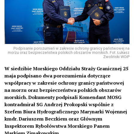
Podpisanie porozumień w zakresie ochrony granicy państwowej na
morzu oraz bezpieczeństwa polskich obszarów morskich. Fot. Łukasz
Zwoliński WOiP
W siedzibie Morskiego Oddziału Straży Granicznej 25
maja podpisano dwa porozumienia dotyczące
współpracy w zakresie ochrony granicy państwowej
na morzu oraz bezpieczeństwa polskich obszarów
morskich. Dokumenty podpisali Komendant MOSG
kontradmirał SG Andrzej Prokopski wspólnie z
Szefem Biura Hydrograficznego Marynarki Wojennej
kmdr. Dariuszem Beczkiem oraz Głównym
Inspektorem Rybołówstwa Morskiego Panem
Markiem Zimakowskim.