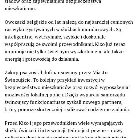
śladów oraz zapewnianiem bezpieczeństwa
mieszkańcom.
Owczarki belgijskie od lat należą do najbardziej cenionych
ras wykorzystywanych w służbach mundurowych. Są
inteligentne, wytrzymałe, szybkie i doskonale
współpracują ze swoimi przewodnikami. Kizo już teraz
imponuje nie tylko świetnym wyszkoleniem, ale także
energią i gotowością do działania.
Zakup psa został dofinansowany przez Miasto
Świnoujście. To kolejny przykład inwestycji w
bezpieczeństwo mieszkańców oraz rozwój wyposażenia i
możliwości lokalnej policji. Dzięki wsparciu samorządu
świnoujscy funkcjonariusze zyskali nowego partnera,
który pomoże skuteczniej realizować codzienne zadania.
Przed Kizo i jego przewodnikiem wiele wymagających
służb, ćwiczeń i interwencji. Jedno jest pewne – nowy
policyjny duet będzie można spotkać na ulicach miasta,