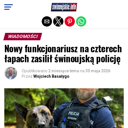
Exit mobile version
WIADOMOŚCI
Nowy funkcjonariusz na czterech
łapach zasilił świnoujską policję
Opublikowano
2 miesiące temu
na
30 maja 2026
Przez
Wojciech Basałygo