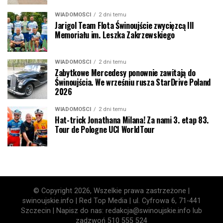
WIADOMOŚCI
2 dni temu
Jarigol Team Flota Świnoujście zwycięzcą III
Memoriału im. Leszka Zakrzewskiego
WIADOMOŚCI
2 dni temu
Zabytkowe Mercedesy ponownie zawitają do
Świnoujścia. We wrześniu rusza StarDrive Poland
2026
WIADOMOŚCI
2 dni temu
Hat-trick Jonathana Milana! Za nami 3. etap 83.
Tour de Pologne UCI WorldTour
© Copyright 2026, Wszelkie prawa zastrzeżone |
swinoujskie.info | Red Top Media | ul. Cyfrowa 6, 71-441
Szczecin | Napisz do nas: redakcja@swinoujskie.info lub
zadzwoń 510 555 524