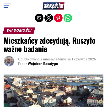
Exit mobile version
WIADOMOŚCI
Mieszkańcy zdecydują. Ruszyło
ważne badanie
Opublikowano
2 miesiące temu
na
1 czerwca 2026
Przez
Wojciech Basałygo