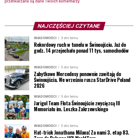
przetwarzane są dane Twoich komentarzy.
NAJCZĘŚCIEJ CZYTANE
WIADOMOŚCI
3 dni temu
Rekordowy ruch w tunelu w Świnoujściu. Już do
godz. 14 przejechało ponad 11 tys. samochodów
WIADOMOŚCI
5 dni temu
Zabytkowe Mercedesy ponownie zawitają do
Świnoujścia. We wrześniu rusza StarDrive Poland
2026
WIADOMOŚCI
5 dni temu
Jarigol Team Flota Świnoujście zwycięzcą III
Memoriału im. Leszka Zakrzewskiego
WIADOMOŚCI
5 dni temu
Hat-trick Jonathana Milana! Za nami 3. etap 83.