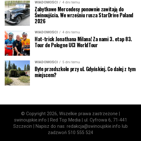
WIADOMOŚCI
4 dni temu
Zabytkowe Mercedesy ponownie zawitają do
Świnoujścia. We wrześniu rusza StarDrive Poland
2026
WIADOMOŚCI
4 dni temu
Hat-trick Jonathana Milana! Za nami 3. etap 83.
Tour de Pologne UCI WorldTour
WIADOMOŚCI
5 dni temu
Byłe przedszkole przy ul. Gdyńskiej. Co dalej z tym
miejscem?
© Copyright 2026, Wszelkie prawa zastrzeżone |
swinoujskie.info | Red Top Media | ul. Cyfrowa 6, 71-441
Szczecin | Napisz do nas: redakcja@swinoujskie.info lub
zadzwoń 510 555 524