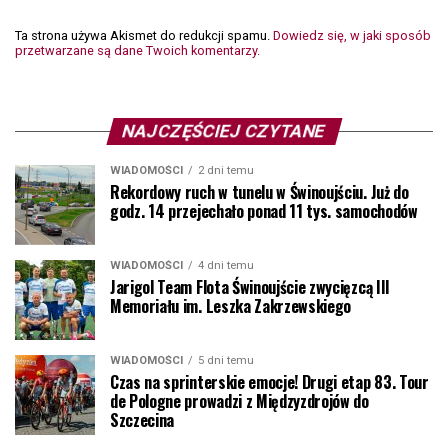
Ta strona używa Akismet do redukcji spamu.
Dowiedz się, w jaki sposób
przetwarzane są dane Twoich komentarzy.
NAJCZĘŚCIEJ CZYTANE
WIADOMOŚCI
2 dni temu
Rekordowy ruch w tunelu w Świnoujściu. Już do
godz. 14 przejechało ponad 11 tys. samochodów
WIADOMOŚCI
4 dni temu
Jarigol Team Flota Świnoujście zwycięzcą III
Memoriału im. Leszka Zakrzewskiego
WIADOMOŚCI
5 dni temu
Czas na sprinterskie emocje! Drugi etap 83. Tour
de Pologne prowadzi z Międzyzdrojów do
Szczecina