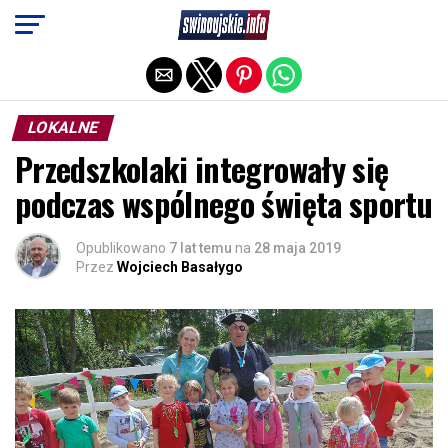
Exit mobile version
LOKALNE
Przedszkolaki integrowały się
podczas wspólnego święta sportu
Opublikowano
7 lat temu
na
28 maja 2019
Przez
Wojciech Basałygo