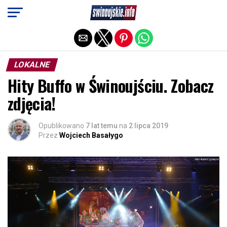
Exit mobile version
LOKALNE
Hity Buffo w Świnoujściu. Zobacz
zdjęcia!
Opublikowano
7 lat temu
na
2 lipca 2019
Przez
Wojciech Basałygo