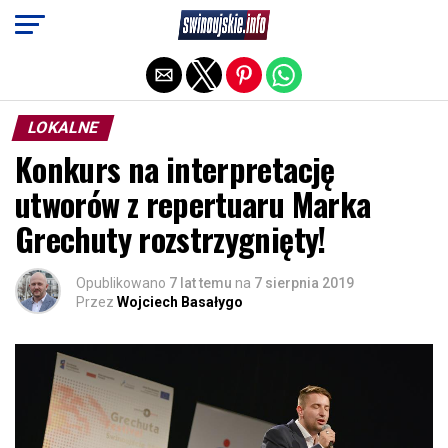
Exit mobile version
LOKALNE
Konkurs na interpretację
utworów z repertuaru Marka
Grechuty rozstrzygnięty!
Opublikowano
7 lat temu
na
7 sierpnia 2019
Przez
Wojciech Basałygo