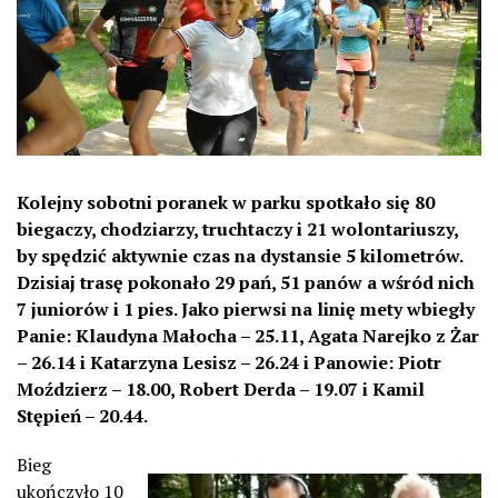
Kolejny sobotni poranek w parku spotkało się 80
biegaczy, chodziarzy, truchtaczy i 21 wolontariuszy,
by spędzić aktywnie czas na dystansie 5 kilometrów.
Dzisiaj trasę pokonało 29 pań, 51 panów a wśród nich
7 juniorów i 1 pies.
Jako pierwsi na linię mety wbiegły
Panie: Klaudyna Małocha – 25.11, Agata Narejko z Żar
– 26.14 i Katarzyna Lesisz – 26.24 i Panowie: Piotr
Moździerz – 18.00, Robert Derda – 19.07 i Kamil
Stępień – 20.44.
Bieg
ukońc
zyło 10