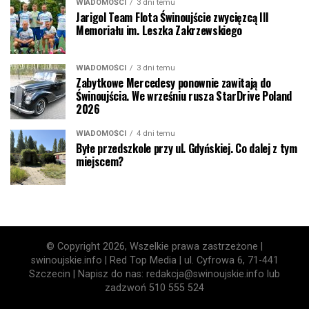
WIADOMOŚCI
3 dni temu
Jarigol Team Flota Świnoujście zwycięzcą III
Memoriału im. Leszka Zakrzewskiego
WIADOMOŚCI
3 dni temu
Zabytkowe Mercedesy ponownie zawitają do
Świnoujścia. We wrześniu rusza StarDrive Poland
2026
WIADOMOŚCI
4 dni temu
Byłe przedszkole przy ul. Gdyńskiej. Co dalej z tym
miejscem?
© Copyright 2026, Wszelkie prawa zastrzeżone |
swinoujskie.info | Red Top Media | ul. Cyfrowa 6, 71-441
Szczecin | Napisz do nas: redakcja@swinoujskie.info lub
zadzwoń 510 555 524