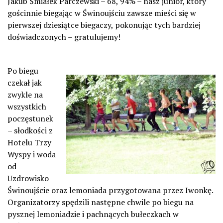
Jakub Śmiałek Parczewski – 68, 94% – nasz junior, który
gościnnie biegając w Świnoujściu zawsze mieści się w
pierwszej dziesiątce biegaczy, pokonując tych bardziej
doświadczonych – gratulujemy!
Po biegu
czekał jak
zwykle na
wszystkich
poczęstunek
– słodkości z
Hotelu Trzy
Wyspy i woda
od
Uzdrowisko
Świnoujście oraz lemoniada przygotowana przez Iwonkę.
Organizatorzy spędzili następne chwile po biegu na
pysznej lemoniadzie i pachnących bułeczkach w