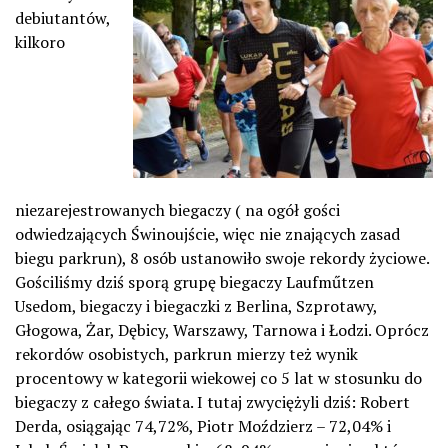
debiutantów,
kilkoro
niezarejestrowanych biegaczy ( na ogół gości
odwiedzających Świnoujście, więc nie znających zasad
biegu parkrun), 8 osób ustanowiło swoje rekordy życiowe.
Gościliśmy dziś sporą grupę biegaczy Laufműtzen
Usedom, biegaczy i biegaczki z Berlina, Szprotawy,
Głogowa, Żar, Dębicy, Warszawy, Tarnowa i Łodzi. Oprócz
rekordów osobistych, parkrun mierzy też wynik
procentowy w kategorii wiekowej co 5 lat w stosunku do
biegaczy z całego świata. I tutaj zwyciężyli dziś: Robert
Derda, osiągając 74,72%, Piotr Moździerz – 72,04% i