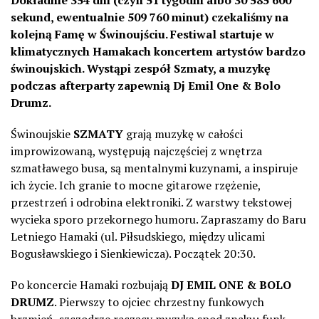
Dokładnie 354 dni (czyli 51 tygodni albo 30 585 600
sekund, ewentualnie 509 760 minut) czekaliśmy na
kolejną Famę w Świnoujściu. Festiwal startuje w
klimatycznych Hamakach koncertem artystów bardzo
świnoujskich. Wystąpi zespół Szmaty, a muzykę
podczas afterparty zapewnią Dj Emil One & Bolo
Drumz.
Świnoujskie
SZMATY
grają muzykę w całości
improwizowaną, występują najczęściej z wnętrza
szmatławego busa, są mentalnymi kuzynami, a inspiruje
ich życie. Ich granie to mocne gitarowe rzężenie,
przestrzeń i odrobina elektroniki. Z warstwy tekstowej
wycieka sporo przekornego humoru. Zapraszamy do Baru
Letniego Hamaki (ul. Piłsudskiego, między ulicami
Bogusławskiego i Sienkiewicza). Początek 20:30.
Po koncercie Hamaki rozbujają
DJ EMIL ONE & BOLO
DRUMZ
. Pierwszy to ojciec chrzestny funkowych