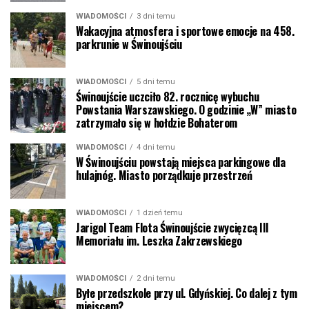
WIADOMOŚCI
3 dni temu
Wakacyjna atmosfera i sportowe emocje na 458.
parkrunie w Świnoujściu
WIADOMOŚCI
5 dni temu
Świnoujście uczciło 82. rocznicę wybuchu
Powstania Warszawskiego. O godzinie „W” miasto
zatrzymało się w hołdzie Bohaterom
WIADOMOŚCI
4 dni temu
W Świnoujściu powstają miejsca parkingowe dla
hulajnóg. Miasto porządkuje przestrzeń
WIADOMOŚCI
1 dzień temu
Jarigol Team Flota Świnoujście zwycięzcą III
Memoriału im. Leszka Zakrzewskiego
WIADOMOŚCI
2 dni temu
Byłe przedszkole przy ul. Gdyńskiej. Co dalej z tym
miejscem?