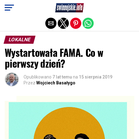
Exit mobile version
LOKALNE
Wystartowała FAMA. Co w
pierwszy dzień?
Opublikowano
7 lat temu
na
15 sierpnia 2019
Przez
Wojciech Basałygo