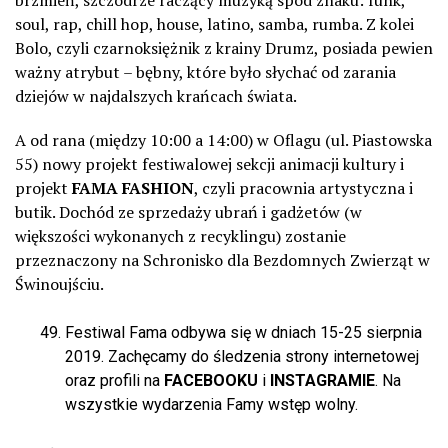
brzmień, szczodrze raczący muzyką spod znaku: funk,
soul, rap, chill hop, house, latino, samba, rumba. Z kolei
Bolo, czyli czarnoksiężnik z krainy Drumz, posiada pewien
ważny atrybut – bębny, które było słychać od zarania
dziejów w najdalszych krańcach świata.
A od rana (między 10:00 a 14:00) w Oflagu (ul. Piastowska
55) nowy projekt festiwalowej sekcji animacji kultury i
projekt
FAMA FASHION
, czyli pracownia artystyczna i
butik. Dochód ze sprzedaży ubrań i gadżetów (w
większości wykonanych z recyklingu) zostanie
przeznaczony na Schronisko dla Bezdomnych Zwierząt w
Świnoujściu.
Festiwal Fama odbywa się w dniach 15-25 sierpnia
2019. Zachęcamy do śledzenia strony internetowej
oraz profili na
FACEBOOKU
i
INSTAGRAMIE
. Na
wszystkie wydarzenia Famy wstęp wolny.