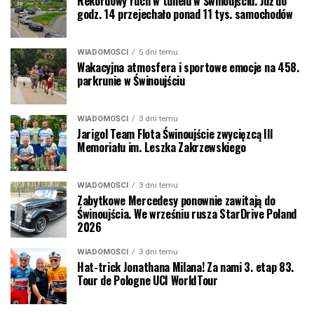
Rekordowy ruch w tunelu w Świnoujściu. Już do
godz. 14 przejechało ponad 11 tys. samochodów
WIADOMOŚCI
5 dni temu
Wakacyjna atmosfera i sportowe emocje na 458.
parkrunie w Świnoujściu
WIADOMOŚCI
3 dni temu
Jarigol Team Flota Świnoujście zwycięzcą III
Memoriału im. Leszka Zakrzewskiego
WIADOMOŚCI
3 dni temu
Zabytkowe Mercedesy ponownie zawitają do
Świnoujścia. We wrześniu rusza StarDrive Poland
2026
WIADOMOŚCI
3 dni temu
Hat-trick Jonathana Milana! Za nami 3. etap 83.
Tour de Pologne UCI WorldTour