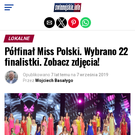
Exit mobile version
LOKALNE
Półfinał Miss Polski. Wybrano 22
finalistki. Zobacz zdjęcia!
Opublikowano
7 lat temu
na
7 września 2019
Przez
Wojciech Basałygo