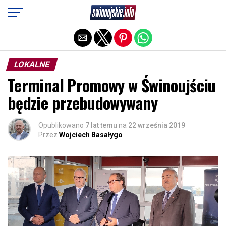
Exit mobile version
LOKALNE
Terminal Promowy w Świnoujściu
będzie przebudowywany
Opublikowano
7 lat temu
na
22 września 2019
Przez
Wojciech Basałygo