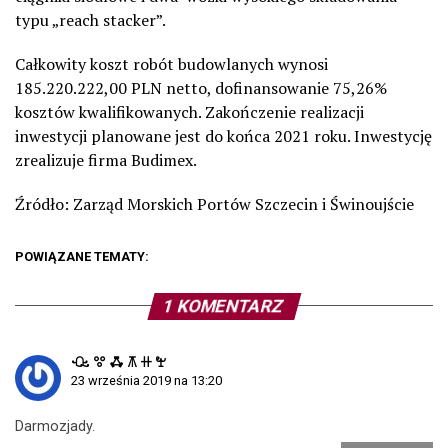
typu „reach stacker”.
Całkowity koszt robót budowlanych wynosi
185.220.222,00 PLN netto, dofinansowanie 75,26%
kosztów kwalifikowanych. Zakończenie realizacji
inwestycji planowane jest do końca 2021 roku. Inwestycję
zrealizuje firma Budimex.
Źródło: Zarząd Morskich Portów Szczecin i Świnoujście
POWIĄZANE TEMATY:
1 KOMENTARZ
ꘐ ꖜ ꗈ ꕧ ꔠ ꖟ
23 września 2019 na 13:20
Darmozjady.