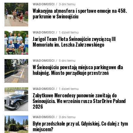
WIADOMOŚCI
3 dni temu
Wakacyjna atmosfera i sportowe emocje na 458.
parkrunie w Świnoujściu
WIADOMOŚCI
1 dzień temu
Jarigol Team Flota Świnoujście zwycięzcą III
Memoriału im. Leszka Zakrzewskiego
WIADOMOŚCI
5 dni temu
W Świnoujściu powstają miejsca parkingowe dla
hulajnóg. Miasto porządkuje przestrzeń
WIADOMOŚCI
1 dzień temu
Zabytkowe Mercedesy ponownie zawitają do
Świnoujścia. We wrześniu rusza StarDrive Poland
2026
WIADOMOŚCI
3 dni temu
Byłe przedszkole przy ul. Gdyńskiej. Co dalej z tym
miejscem?