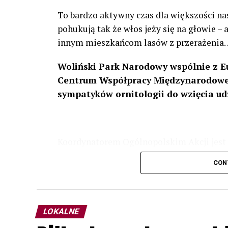
To bardzo aktywny czas dla większości na
pohukują tak że włos jeży się na głowie –
innym mieszkańcom lasów z przerażenia
Woliński Park Narodowy wspólnie z E
Centrum Współpracy Międzynarodowej
sympatyków ornitologii do wzięcia ud
Koordynatorem Ogólnopolskim Akcji jest 
odbędzie się w dniach
24 i 25 lutego 202
CON
plakacie. W programie m. in. prelekcja o b
przyrodnicze o sowach, nasłuchiwania só
parku.
LOKALNE
Wszystkich uczestników zapraszamy do ud