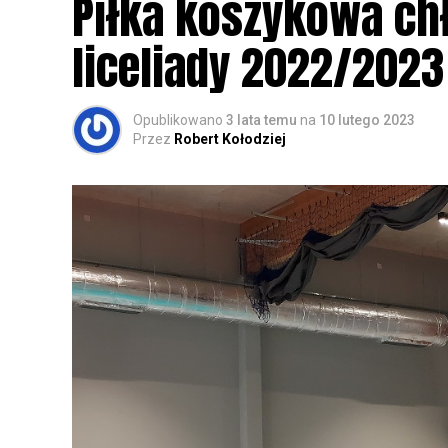
Piłka koszykowa c
rozpoznawanie głosów sów i wymianę dośw
zapisy.
liceliady 2022/2023
Opublikowano
3 lata temu
na
10 lutego 2023
Przez
Robert Kołodziej