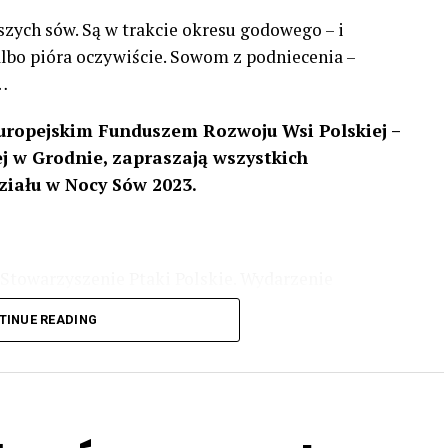
szych sów. Są w trakcie okresu godowego – i
 albo pióra oczywiście. Sowom z podniecenia –
…
uropejskim Funduszem Rozwoju Wsi Polskiej –
 w Grodnie, zapraszają wszystkich
ziału w Nocy Sów 2023.
Stowarzyszenie Ptaki Polskie. Wydarzenie
3 r
. wg harmonogramu przedstawionego na
TINUE READING
iologii i zwyczajach sów, wystawy, quizy
w w terenie – w wybranych punktach terenowych
ziału w Akcji, włączenia się w aktywne