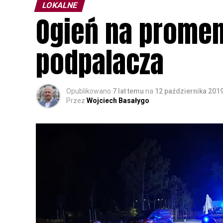
LOKALNE
Ogień na promena
podpalacza
Opublikowano
7 lat temu
na
12 października 201
Przez
Wojciech Basałygo