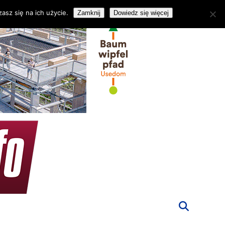
asz się na ich użycie.
Zamknij
Dowiedz się więcej