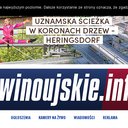
na najwyższym poziomie. Dalsze korzystanie ze strony oznacza, że zgadz
OGŁOSZENIA
KAMERY NA ŻYWO
WIADOMOŚCI
REKLAMA