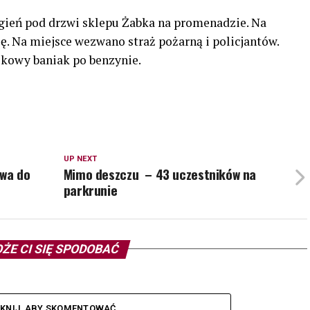
gień pod drzwi sklepu Żabka na promenadzie. Na
ię. Na miejsce wezwano straż pożarną i policjantów.
ikowy baniak po benzynie.
UP NEXT
rwa do
Mimo deszczu – 43 uczestników na
parkrunie
ŻE CI SIĘ SPODOBAĆ
IKNIJ, ABY SKOMENTOWAĆ