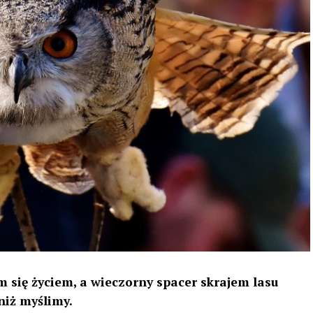
 się życiem, a wieczorny spacer skrajem lasu
niż myślimy.