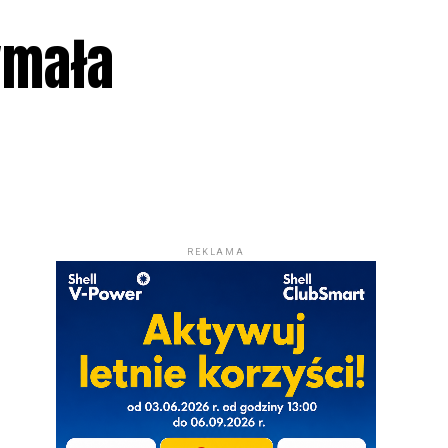
ymała
REKLAMA