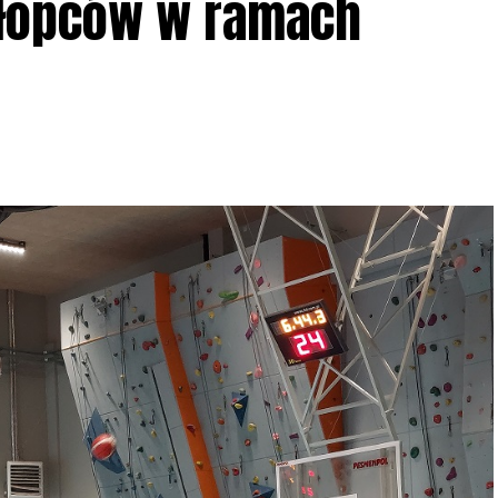
hłopców w ramach
iadczeń przy grillu.
Na wydarzenie obowiązują