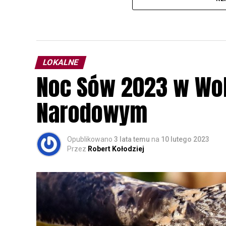
LOKALNE
Noc Sów 2023 w Wo
Narodowym
Opublikowano
3 lata temu
na
10 lutego 2023
Przez
Robert Kołodziej