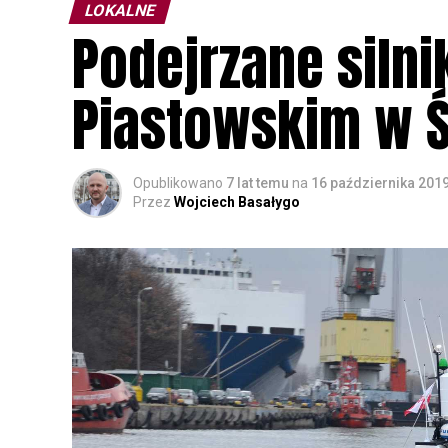
LOKALNE
Podejrzane silnik
Piastowskim w 
Opublikowano
7 lat temu
na
16 października 201
Przez
Wojciech Basałygo