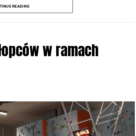
3 r
. wg harmonogramu przedstawionego na
TINUE READING
iologii i zwyczajach sów, wystawy, quizy
w w terenie – w wybranych punktach terenowych
ziału w Akcji, włączenia się w aktywne
hłopców w ramach
iadczeń przy grillu.
Na wydarzenie obowiązują