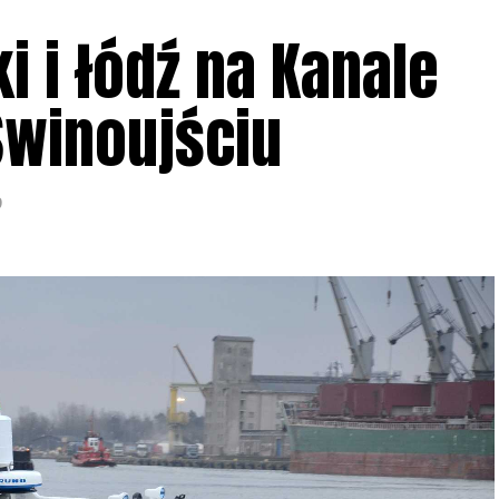
i i łódź na Kanale
Świnoujściu
9