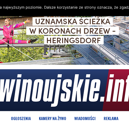
na najwyższym poziomie. Dalsze korzystanie ze strony oznacza, że zgadz
OGŁOSZENIA
KAMERY NA ŻYWO
WIADOMOŚCI
REKLAMA