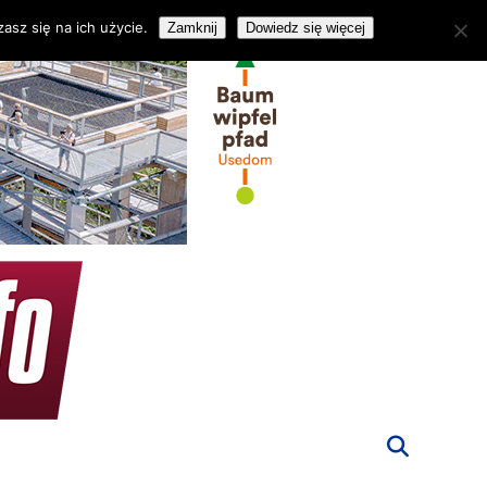
asz się na ich użycie.
Zamknij
Dowiedz się więcej