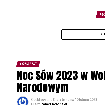
MO
KL
LOKALNE
Noc Sów 2023 w Wo
Narodowym
Opublikowano
3 lata temu
na
10 lutego 2023
Przez
Robert Kołodziej