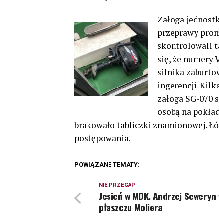
Załoga jednostk
przeprawy prom
skontrolowali t
się, że numery 
silnika zaburt
ingerencji. Kil
załoga SG-070 s
osobą na pokład
brakowało tabliczki znamionowej. Łód
postępowania.
POWIĄZANE TEMATY:
NIE PRZEGAP
Jesień w MDK. Andrzej Seweryn
płaszczu Moliera