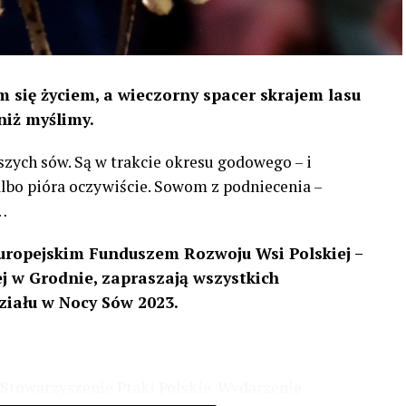
 się życiem, a wieczorny spacer skrajem lasu
niż myślimy.
szych sów. Są w trakcie okresu godowego – i
 albo pióra oczywiście. Sowom z podniecenia –
…
uropejskim Funduszem Rozwoju Wsi Polskiej –
 w Grodnie, zapraszają wszystkich
ziału w Nocy Sów 2023.
Stowarzyszenie Ptaki Polskie. Wydarzenie