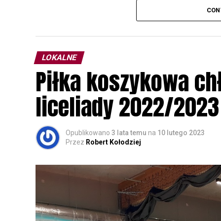
odbędzie się w dniach
24 i 25 lutego 202
CON
plakacie. W programie m. in. prelekcja o b
przyrodnicze o sowach, nasłuchiwania só
parku.
LOKALNE
Wszystkich uczestników zapraszamy do ud
Piłka koszykowa c
rozpoznawanie głosów sów i wymianę dośw
zapisy.
liceliady 2022/2023
Opublikowano
3 lata temu
na
10 lutego 2023
Przez
Robert Kołodziej