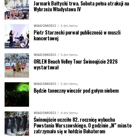
Jarmark Bałtycki trwa. Sobota pełna atrakcji na
Wybrzeżu Władysława IV
WIADOMOŚCI
5 dni temu
Piotr Starzecki porwał publiczność w muszli
koncertowej
WIADOMOŚCI
5 dni temu
ORLEN Beach Volley Tour Świnoujście 2026
wystartował
WIADOMOŚCI
5 dni temu
Będzie taneczny wieczór pod gołym niebem
WIADOMOŚCI
4 dni temu
Świnoujście uczciło 82. rocznicę wybuchu
Powstania Warszawskiego. O godzinie „W” miasto
zatrzymało się w hołdzie Bohaterom