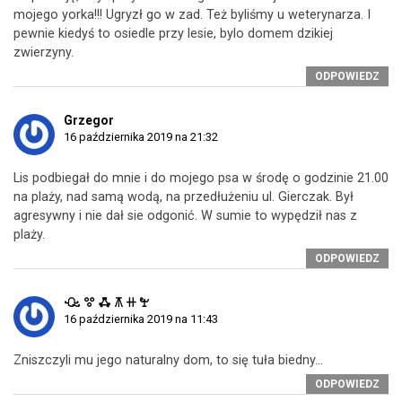
mojego yorka!!! Ugryzł go w zad. Też byliśmy u weterynarza. I
pewnie kiedyś to osiedle przy lesie, bylo domem dzikiej
zwierzyny.
ODPOWIEDZ
Grzegor
16 października 2019 na 21:32
Lis podbiegał do mnie i do mojego psa w środę o godzinie 21.00
na plaży, nad samą wodą, na przedłużeniu ul. Gierczak. Był
agresywny i nie dał sie odgonić. W sumie to wypędził nas z
plaży.
ODPOWIEDZ
ꘐ ꖜ ꗈ ꕧ ꔠ ꖟ
16 października 2019 na 11:43
Zniszczyli mu jego naturalny dom, to się tuła biedny…
ODPOWIEDZ