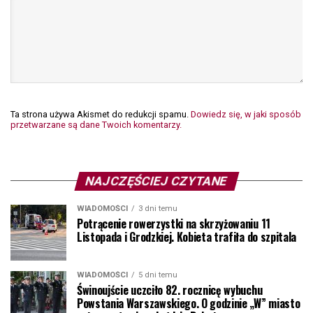
Ta strona używa Akismet do redukcji spamu.
Dowiedz się, w jaki sposób
przetwarzane są dane Twoich komentarzy.
NAJCZĘŚCIEJ CZYTANE
WIADOMOŚCI
3 dni temu
Potrącenie rowerzystki na skrzyżowaniu 11
Listopada i Grodzkiej. Kobieta trafiła do szpitala
WIADOMOŚCI
5 dni temu
Świnoujście uczciło 82. rocznicę wybuchu
Powstania Warszawskiego. O godzinie „W” miasto