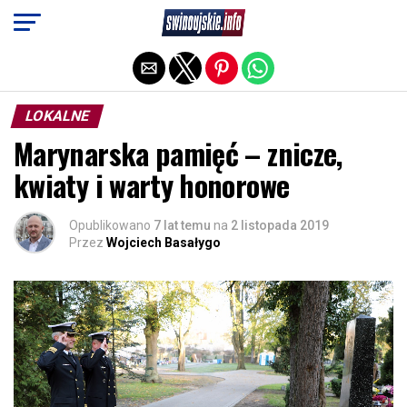
Exit mobile version
LOKALNE
Marynarska pamięć – znicze,
kwiaty i warty honorowe
Opublikowano
7 lat temu
na
2 listopada 2019
Przez
Wojciech Basałygo