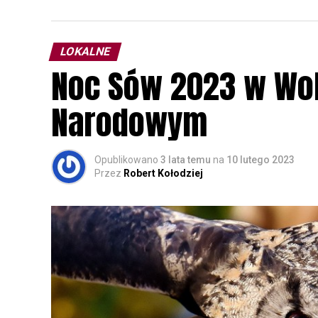
LOKALNE
Noc Sów 2023 w Wo
Narodowym
Opublikowano
3 lata temu
na
10 lutego 2023
Przez
Robert Kołodziej