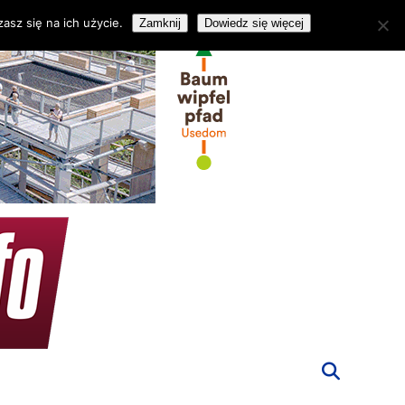
asz się na ich użycie.
Zamknij
Dowiedz się więcej