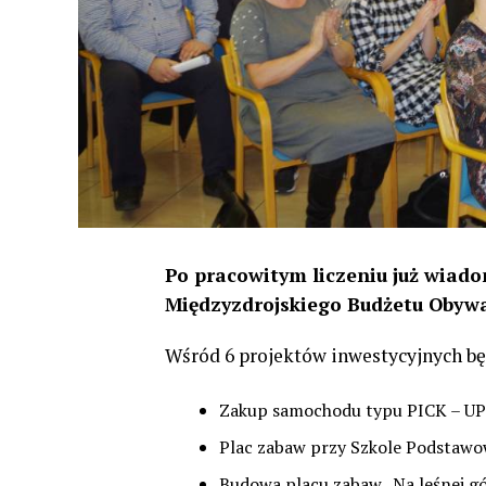
Po pracowitym liczeniu już wiado
Międzyzdrojskiego Budżetu Obywa
Wśród 6 projektów inwestycyjnych bę
Zakup samochodu typu PICK – UP 
Plac zabaw przy Szkole Podstawow
Budowa placu zabaw „Na leśnej gó