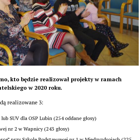
mo, kto będzie realizował projekty w ramach
telskiego w 2020 roku.
dą realizowane 3:
lub SUV dla OSP Lubin (254 oddane głosy)
ej nr 2 w Wapnicy (243 głosy)
rce” przy Szkole Podstawowej nr 1 w Międzyzdrojach (225