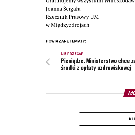
Gratulujemy wszystkim Wnioskoda
Joanna Ścigała
Rzecznik Prasowy UM
w Międzyzdrojach
POWIĄZANE TEMATY:
NIE PRZEGAP
Pieniądze. Ministerstwo chce z
środki z opłaty uzdrowiskowej
MO
KL