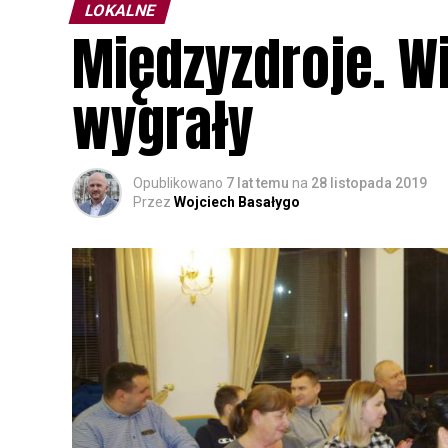
LOKALNE
Międzyzdroje. W
wygrały
Opublikowano
7 lat temu
na
28 listopada 2019
Przez
Wojciech Basałygo